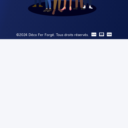
©2024 Déco Fer Forgé. Tous droits réservés.