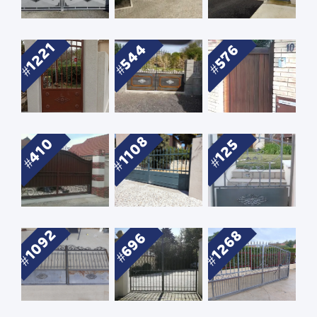
1221
544
576
1108
410
125
1092
1268
696