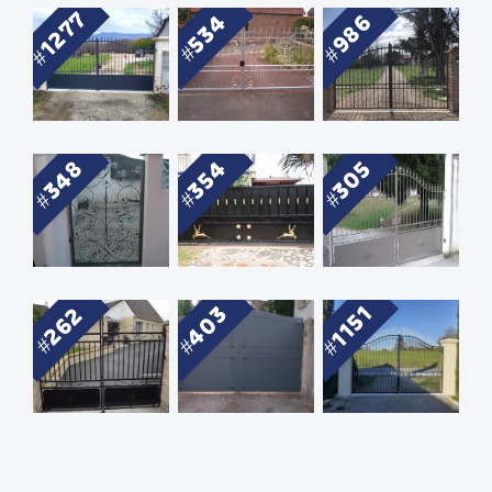
1277
986
534
348
354
305
1151
403
262