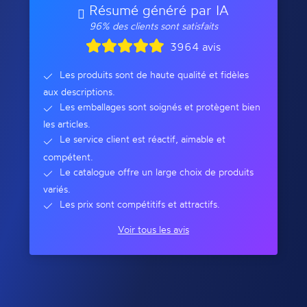
Résumé généré par IA
96% des clients sont satisfaits
3964 avis
Les produits sont de haute qualité et fidèles
aux descriptions.
Les emballages sont soignés et protègent bien
les articles.
Le service client est réactif, aimable et
compétent.
Le catalogue offre un large choix de produits
variés.
Les prix sont compétitifs et attractifs.
Voir tous les avis