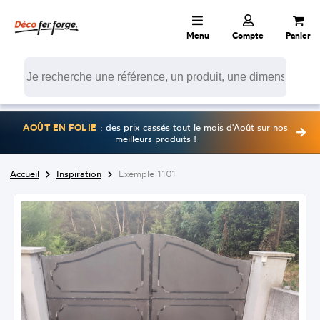
Menu
Compte
Panier
AOÛT EN FOLIE
: des prix cassés tout le mois d'Août sur nos
meilleurs produits !
Accueil
Inspiration
Exemple 1101