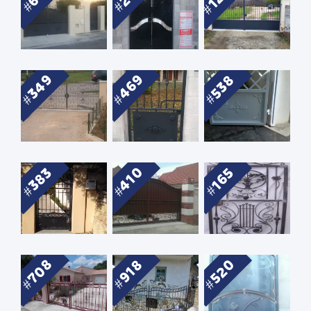
349
469
538
410
383
165
708
520
918