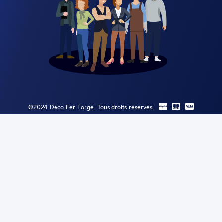
©2024 Déco Fer Forgé. Tous droits réservés.