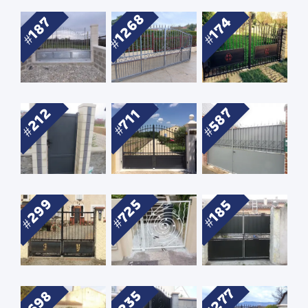
1268
187
174
587
212
711
299
725
185
1277
698
235