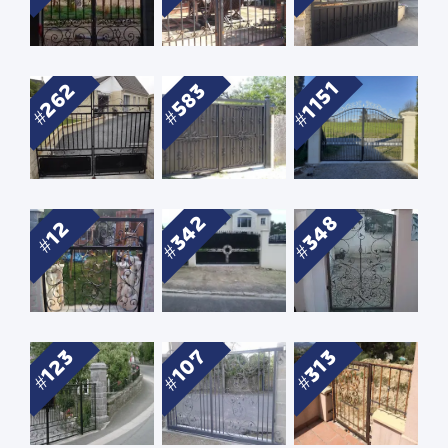
1151
262
583
342
348
12
107
123
313