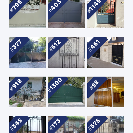
1145
403
795
377
461
612
1300
918
98
345
575
173