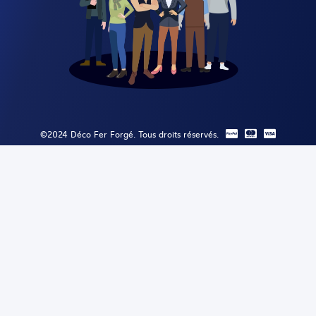
©2024 Déco Fer Forgé. Tous droits réservés.