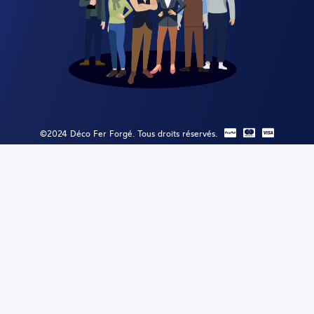
©2024 Déco Fer Forgé. Tous droits réservés.