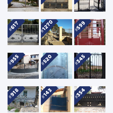
1270
599
617
520
345
955
354
918
143