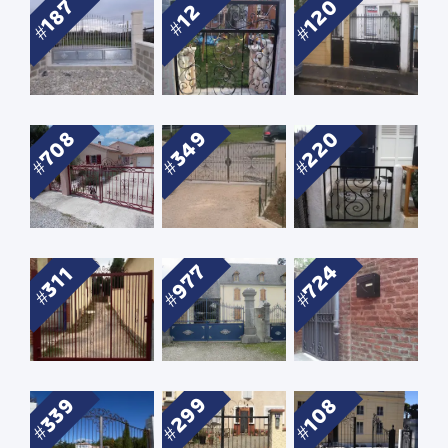
120
187
12
220
708
349
724
977
311
299
339
108