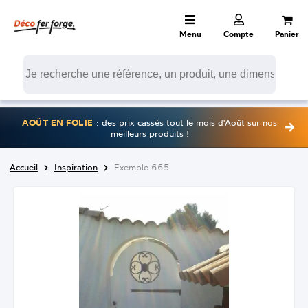
Menu
Compte
Panier
AOÛT EN FOLIE
: des prix cassés tout le mois d'Août sur nos
meilleurs produits !
Accueil
Inspiration
Exemple 665