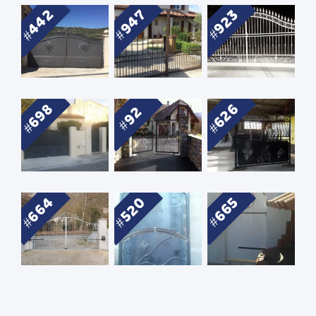
442
947
923
698
626
92
664
520
665