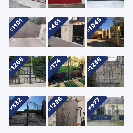
1046
1101
461
1286
1236
174
1226
532
977