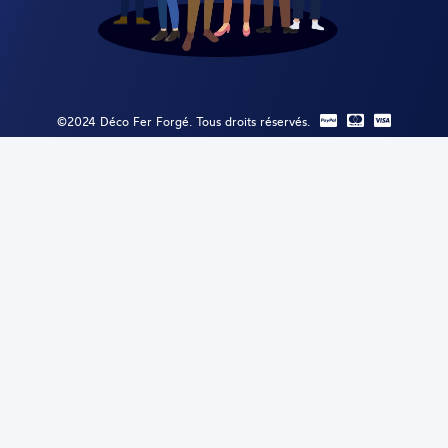
©2024 Déco Fer Forgé. Tous droits réservés.