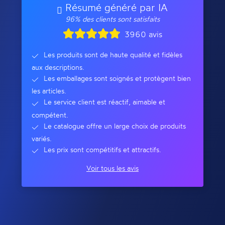
Résumé généré par IA
96% des clients sont satisfaits
3960 avis
Les produits sont de haute qualité et fidèles
aux descriptions.
Les emballages sont soignés et protègent bien
les articles.
Le service client est réactif, aimable et
compétent.
Le catalogue offre un large choix de produits
variés.
Les prix sont compétitifs et attractifs.
Voir tous les avis