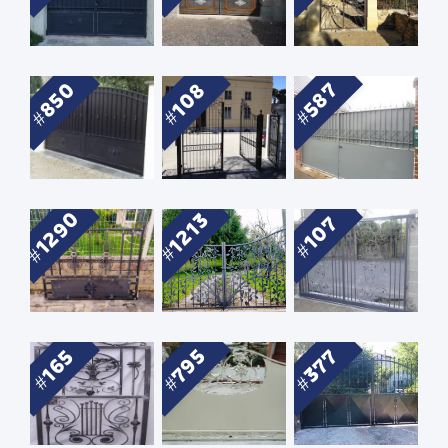
850
108
587
1290
1213
107
795
377
165