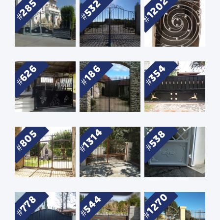
1202
285
532
626
354
186
1314
805
538
1270
544
778