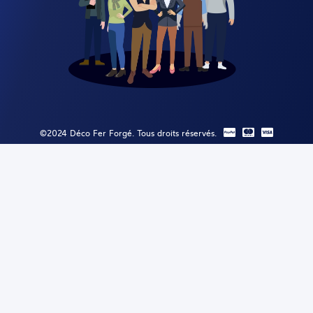
©2024 Déco Fer Forgé. Tous droits réservés.