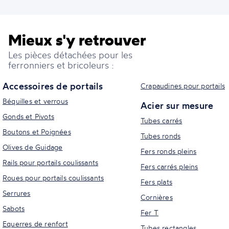
Mieux s'y retrouver
Les pièces détachées pour les
ferronniers et bricoleurs :
Accessoires de portails
Crapaudines pour portails
Béquilles et verrous
Acier sur mesure
Gonds et Pivots
Tubes carrés
Boutons et Poignées
Tubes ronds
Olives de Guidage
Fers ronds pleins
Rails pour portails coulissants
Fers carrés pleins
Roues pour portails coulissants
Fers plats
Serrures
Cornières
Sabots
Fer T
Equerres de renfort
Tubes rectangles