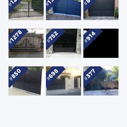
1278
752
914
850
698
377