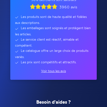
3960 avis
Les produits sont de haute qualité et fidèles
aux descriptions.
Les emballages sont soignés et protègent bien
les articles.
Le service client est réactif, aimable et
compétent.
Le catalogue offre un large choix de produits
variés.
Les prix sont compétitifs et attractifs.
Voir tous les avis
Besoin d'aides ?