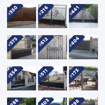
350
441
216
404
575
612
554
173
511
1286
1303
898