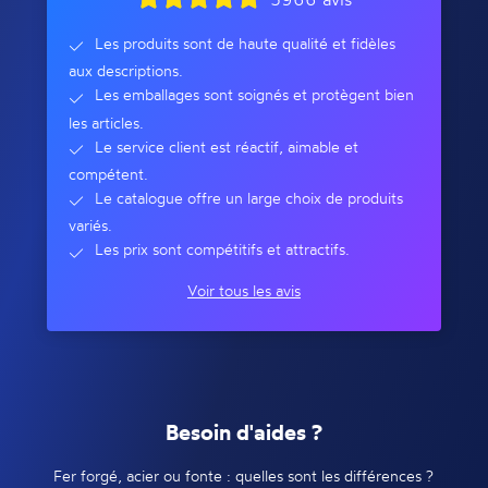
Les produits sont de haute qualité et fidèles
aux descriptions.
Les emballages sont soignés et protègent bien
les articles.
Le service client est réactif, aimable et
compétent.
Le catalogue offre un large choix de produits
variés.
Les prix sont compétitifs et attractifs.
Voir tous les avis
Besoin d'aides ?
Fer forgé, acier ou fonte : quelles sont les différences ?