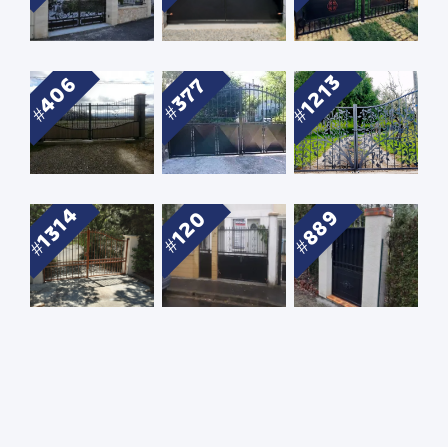
1213
406
377
1314
889
120