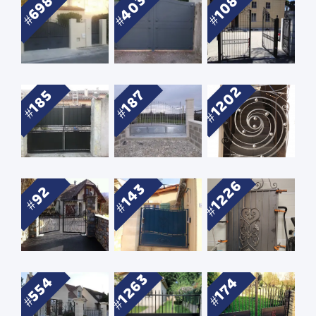
403
698
108
1202
185
187
1226
143
92
1263
554
174