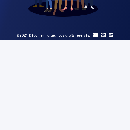
©2024 Déco Fer Forgé. Tous droits réservés.