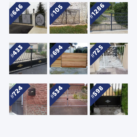
1286
646
105
694
433
725
724
534
598