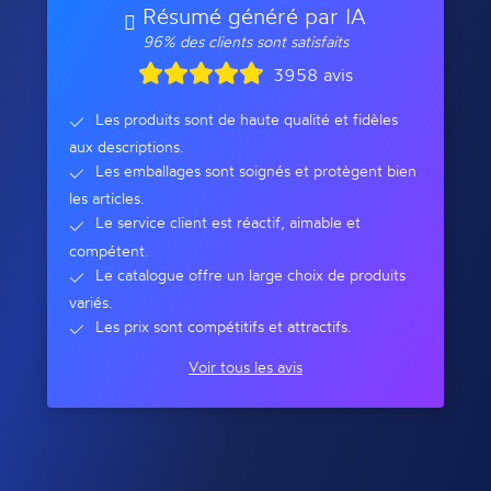
Résumé généré par IA
96% des clients sont satisfaits
3958 avis
Les produits sont de haute qualité et fidèles
aux descriptions.
Les emballages sont soignés et protègent bien
les articles.
Le service client est réactif, aimable et
compétent.
Le catalogue offre un large choix de produits
variés.
Les prix sont compétitifs et attractifs.
Voir tous les avis