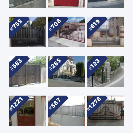
708
755
619
285
583
123
1278
1221
587