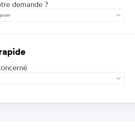
votre demande ?
 rapide
concerné