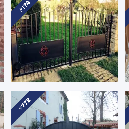
174
778