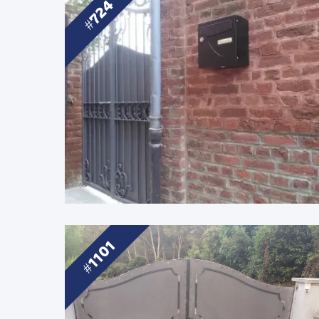
724
1101