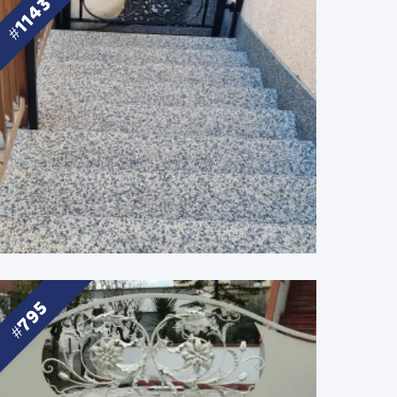
1143
795