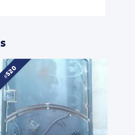
s
520