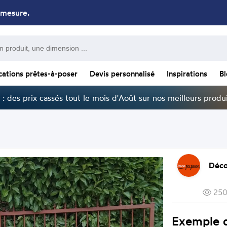
 mesure.
cations prêtes-à-poser
Devis personnalisé
Inspirations
B
: des prix cassés tout le mois d'Août sur nos meilleurs produi
Déco
250
Exemple d