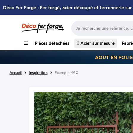
Déco Fer Forgé : Fer forgé, acier découpé et ferronnerie sur
Pièces détachées
Acier sur mesure
Fabri
AOÛT EN FOLIE
Accueil
Inspiration
Exemple 460