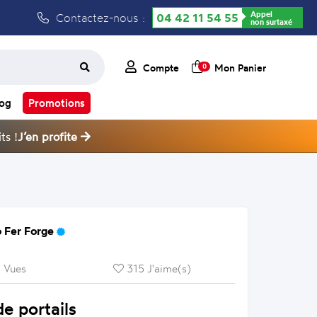
Appel
Contactez-nous :
04 42 11 54 55
non surtaxé
Compte
Mon Panier
0
log
Promotions
ts !
J’en profite
 Fer Forge
 Vues
315 J'aime(s)
e portails