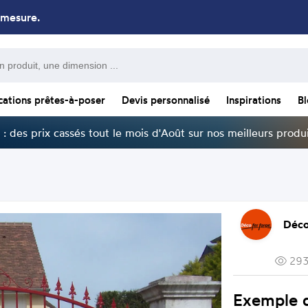
 mesure.
cations prêtes-à-poser
Devis personnalisé
Inspirations
B
: des prix cassés tout le mois d'Août sur nos meilleurs produi
Déco
293
Exemple d