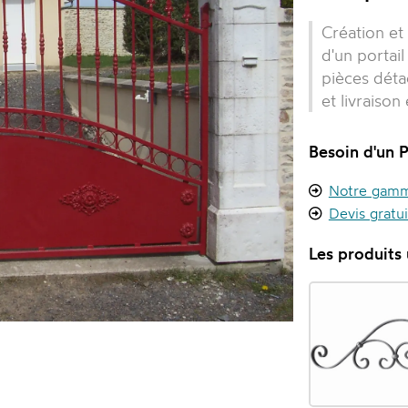
Création et
d'un portai
pièces déta
et livraiso
Besoin d'un P
Notre gamme
Devis gratu
Les produits u