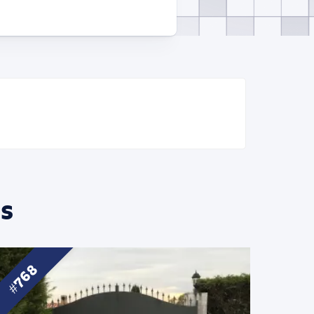
s
768