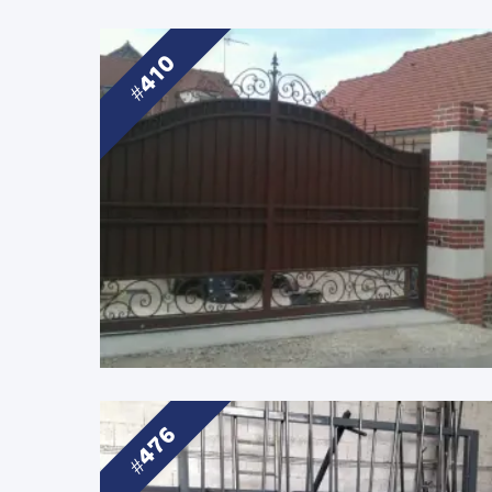
410
476