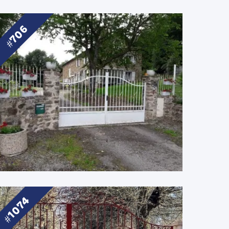
706
1074