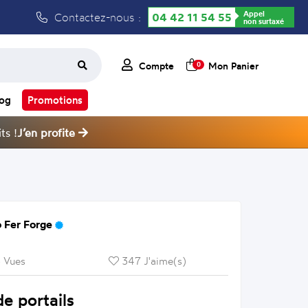
Appel
Contactez-nous :
04 42 11 54 55
non surtaxé
Compte
Mon Panier
0
log
Promotions
ts !
J’en profite
 Fer Forge
 Vues
347 J'aime(s)
e portails