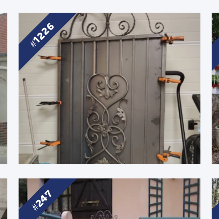
1226
247