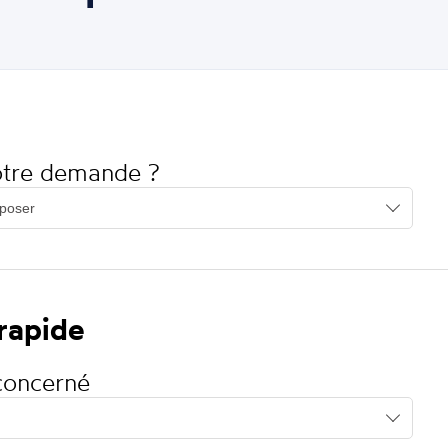
votre demande ?
 rapide
concerné