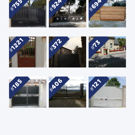
924
694
755
1221
372
73
406
185
121