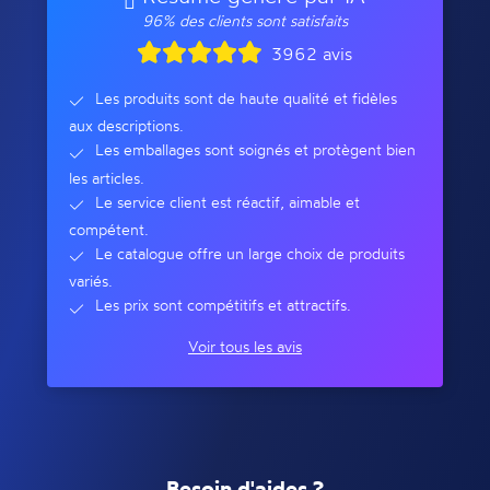
96% des clients sont satisfaits
3962 avis
Les produits sont de haute qualité et fidèles
aux descriptions.
Les emballages sont soignés et protègent bien
les articles.
Le service client est réactif, aimable et
compétent.
Le catalogue offre un large choix de produits
variés.
Les prix sont compétitifs et attractifs.
Voir tous les avis
Besoin d'aides ?