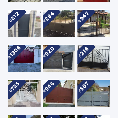
284
947
212
1306
920
216
946
507
725