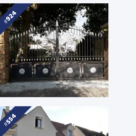
924
554