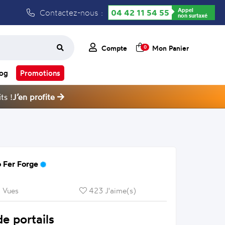
Appel
Contactez-nous :
04 42 11 54 55
non surtaxé
Compte
Mon Panier
0
log
Promotions
ts !
J’en profite
 Fer Forge
 Vues
423 J'aime(s)
e portails