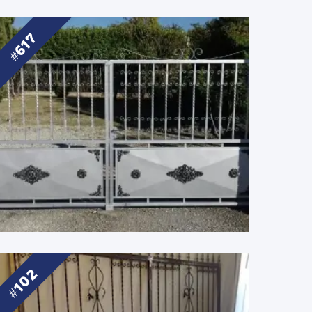
617
102