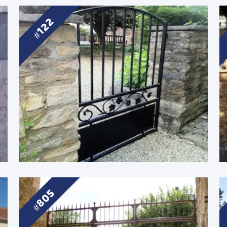
122
805