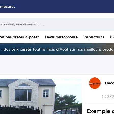
 mesure.
cations prêtes-à-poser
Devis personnalisé
Inspirations
B
: des prix cassés tout le mois d'Août sur nos meilleurs produi
Déco
282
Exemple d