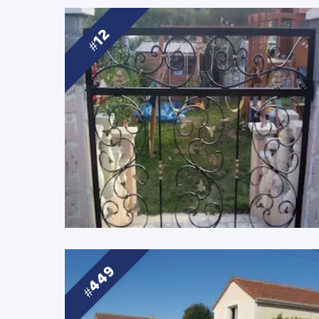
12
449