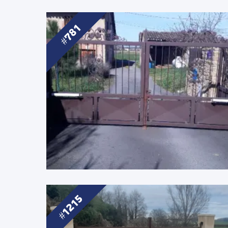
781
1215