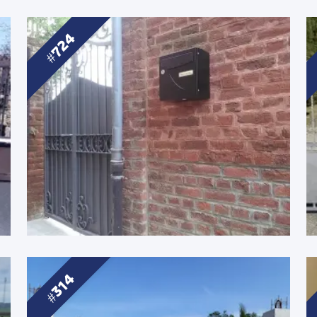
724
314