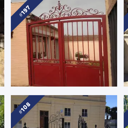
197
108