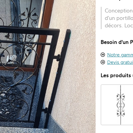
Conception 
d'un portil
décors. Loc
Besoin d'un P
Notre gamme
Devis gratu
Les produits u