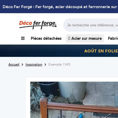
Déco Fer Forgé : Fer forgé, acier découpé et ferronnerie sur
Pièces détachées
Acier sur mesure
Fabri
AOÛT EN FOLIE
Accueil
Inspiration
Exemple 1143