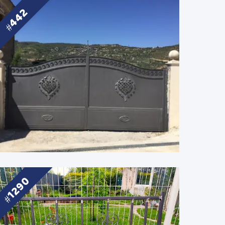
442
1290