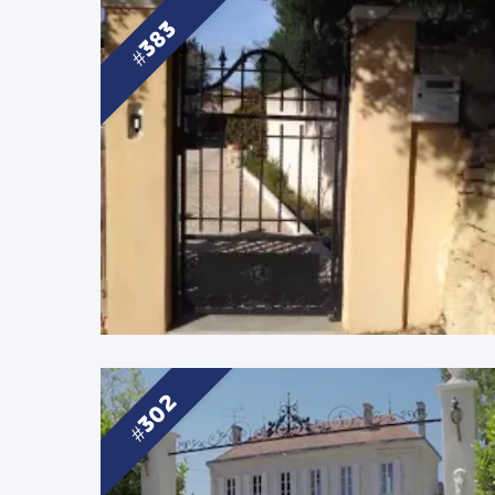
383
302