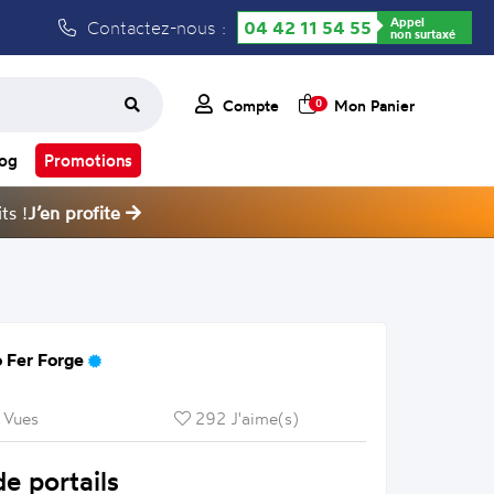
Appel
Contactez-nous :
04 42 11 54 55
non surtaxé
Compte
Mon Panier
0
log
Promotions
ts !
J’en profite
 Fer Forge
 Vues
292 J'aime(s)
e portails