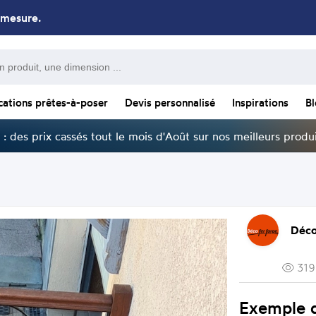
 mesure.
cations prêtes-à-poser
Devis personnalisé
Inspirations
B
: des prix cassés tout le mois d'Août sur nos meilleurs produi
Déco
319
Exemple d