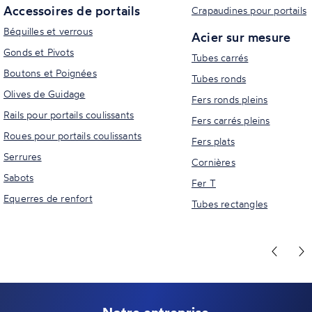
Accessoires de portails
Crapaudines pour portails
Béquilles et verrous
Acier sur mesure
Gonds et Pivots
Tubes carrés
Boutons et Poignées
Tubes ronds
Olives de Guidage
Fers ronds pleins
Rails pour portails coulissants
Fers carrés pleins
Roues pour portails coulissants
Fers plats
Serrures
Cornières
Sabots
Fer T
Equerres de renfort
Tubes rectangles