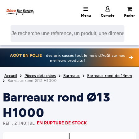
Menu
Compte
Panier
AOÛT EN FOLIE
: des prix cassés tout le mois d'Août sur nos
meilleurs produits !
Accueil
Pièces détachées
Barreaux
Barreaux rond de 14mm
Barreaux rond Ø13 H1000
Barreaux rond Ø13
H1000
EN RUPTURE DE STOCK
RÉF : 21140119L