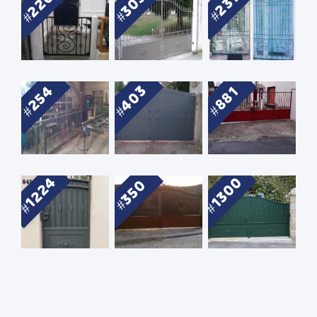
220
305
231
403
254
881
1300
1224
350