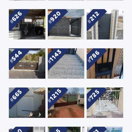
920
626
212
1143
544
786
1215
665
725