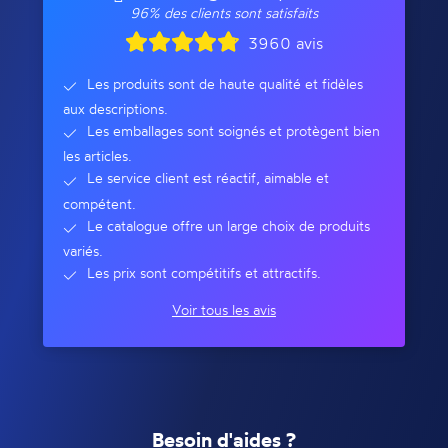
96% des clients sont satisfaits
3960 avis
Les produits sont de haute qualité et fidèles
aux descriptions.
Les emballages sont soignés et protègent bien
les articles.
Le service client est réactif, aimable et
compétent.
Le catalogue offre un large choix de produits
variés.
Les prix sont compétitifs et attractifs.
Voir tous les avis
Besoin d'aides ?