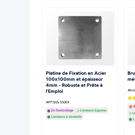
Platine de Fixation en Acier
Bru
100x100mm et épaisseur
mé
4mm - Robuste et Prête à
l'Emploi
#bro
#PT100x100E4
P
En Destockage
Livraison Express
Li
Livraison à domicile
L