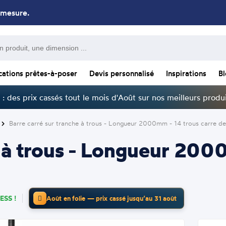
 mesure.
cations prêtes-à-poser
Devis personnalisé
Inspirations
B
: des prix cassés tout le mois d'Août sur nos meilleurs produi
Barre carré sur tranche à trous - Longueur 2000mm - 14 trous carre d
e à trous - Longueur 200
ESS !
Août en folie — prix cassé jusqu’au 31 août