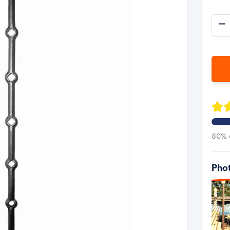
80% d
Phot