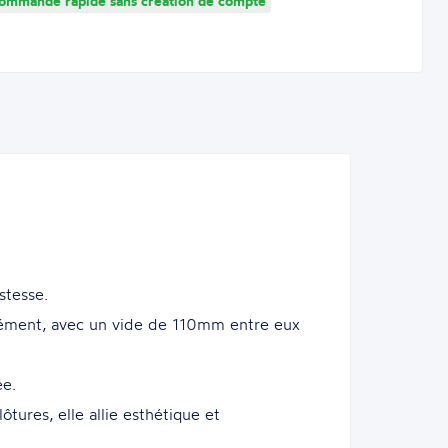
mmande rapide sans création de compte
stesse.
ément, avec un vide de 110mm entre eux
ée.
ôtures, elle allie esthétique et