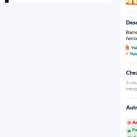
Desc
Barre
ferro
Vo
Voi
Che
Si vo
trans
Aut
Ao
Pa