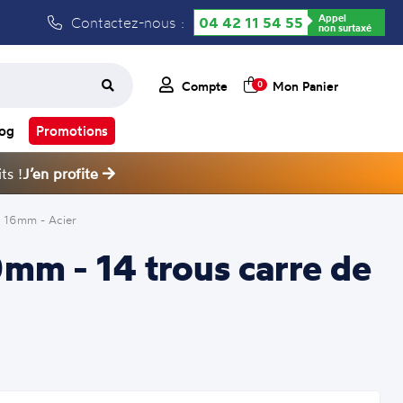
Appel
Contactez-nous :
04 42 11 54 55
non surtaxé
Compte
Mon Panier
0
log
Promotions
ts !
J’en profite
e 16mm - Acier
0mm - 14 trous carre de