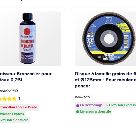
nisseur Bronzacier pour
Disque à lamelle grains de 
taux 0,25L
et Ø125mm - Pour meuler e
poncer
nzacier25CL
#ABR127P
1
En Destockage
Livraison Express
romotion Longue Durée
Livraison à domicile
vraison Express
ivraison à domicile