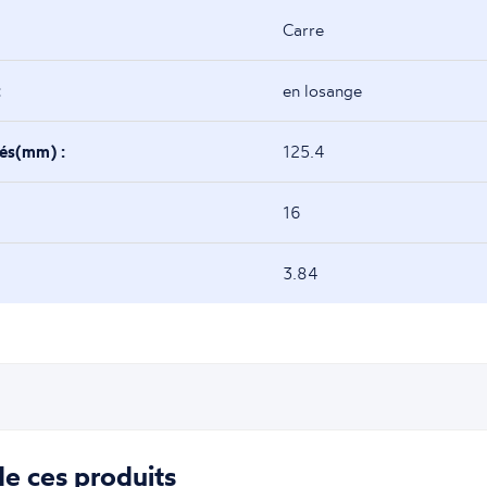
Carre
:
en losange
tés(mm) :
125.4
16
3.84
e ces produits