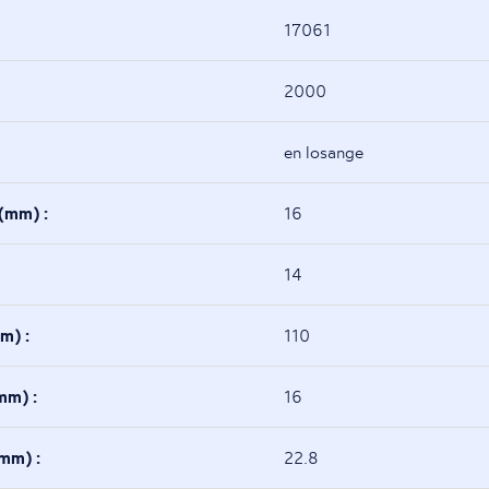
17061
2000
en losange
e(mm) :
16
14
m) :
110
mm) :
16
(mm) :
22.8