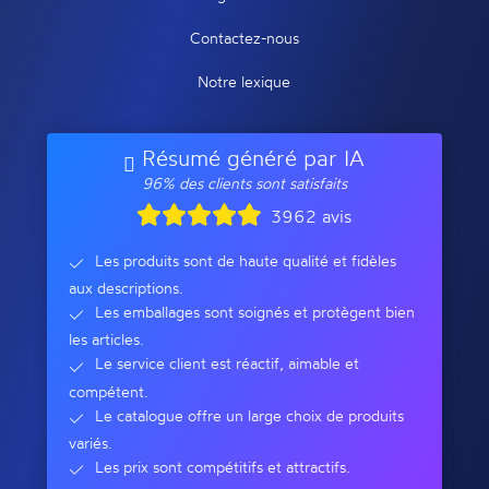
Contactez-nous
Notre lexique
Résumé généré par IA
96% des clients sont satisfaits
3962 avis
Les produits sont de haute qualité et fidèles
aux descriptions.
Les emballages sont soignés et protègent bien
les articles.
Le service client est réactif, aimable et
compétent.
Le catalogue offre un large choix de produits
variés.
Les prix sont compétitifs et attractifs.