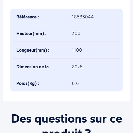
Référence :
18533044
Hauteur(mm) :
300
Longueur(mm) :
1100
Dimension de la
20x6
base(mm) :
Poids(Kg) :
6.6
Des questions sur ce
produit ?