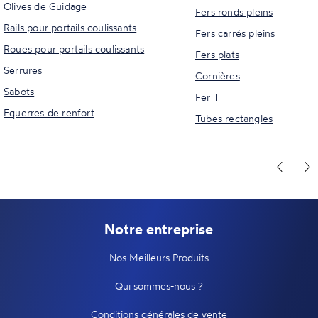
Olives de Guidage
Fers ronds pleins
Rails pour portails coulissants
Fers carrés pleins
Roues pour portails coulissants
Fers plats
Serrures
Cornières
Sabots
Fer T
Equerres de renfort
Tubes rectangles
Notre entreprise
Nos Meilleurs Produits
Qui sommes-nous ?
Conditions générales de vente