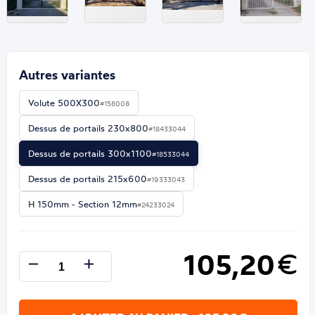
Autres variantes
Volute 500X300
#158008
Dessus de portails 230x800
#18433044
Dessus de portails 300x1100
#18533044
Dessus de portails 215x600
#19333043
H 150mm - Section 12mm
#24233024
105,20
€