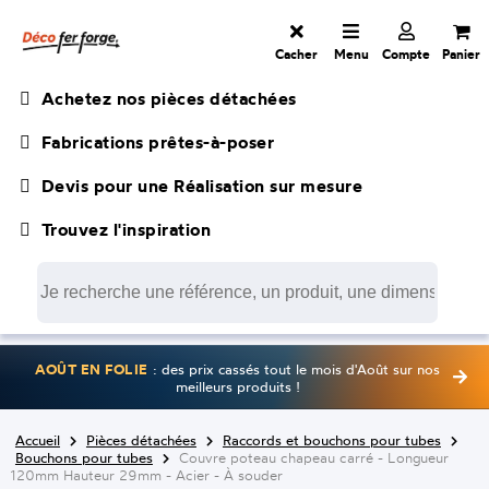
Cacher
Menu
Compte
Panier
Achetez nos pièces détachées
Fabrications prêtes-à-poser
Devis pour une Réalisation sur mesure
Trouvez l'inspiration
AOÛT EN FOLIE
: des prix cassés tout le mois d'Août sur nos
meilleurs produits !
Accueil
Pièces détachées
Raccords et bouchons pour tubes
Bouchons pour tubes
Couvre poteau chapeau carré - Longueur
120mm Hauteur 29mm - Acier - À souder