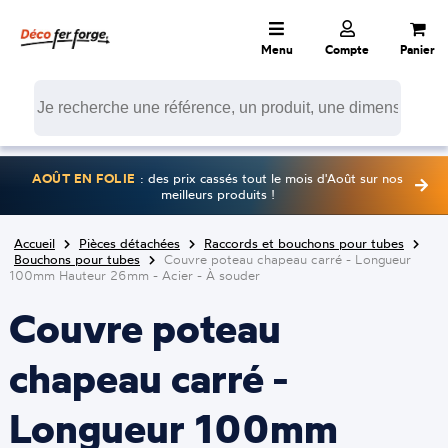
Menu
Compte
Panier
AOÛT EN FOLIE
: des prix cassés tout le mois d'Août sur nos
meilleurs produits !
Accueil
Pièces détachées
Raccords et bouchons pour tubes
Bouchons pour tubes
Couvre poteau chapeau carré - Longueur
100mm Hauteur 26mm - Acier - À souder
Couvre poteau
chapeau carré -
Longueur 100mm