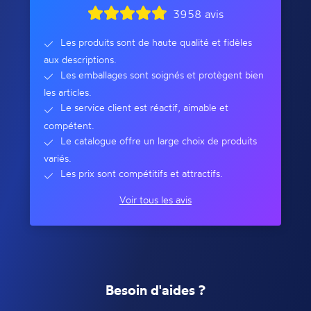
3958 avis
Les produits sont de haute qualité et fidèles
aux descriptions.
Les emballages sont soignés et protègent bien
les articles.
Le service client est réactif, aimable et
compétent.
Le catalogue offre un large choix de produits
variés.
Les prix sont compétitifs et attractifs.
Voir tous les avis
Besoin d'aides ?