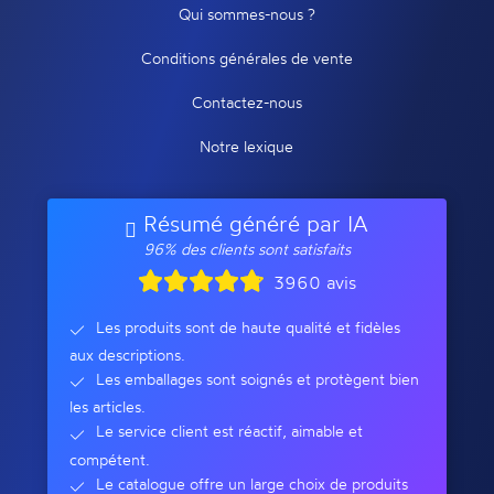
Qui sommes-nous ?
Conditions générales de vente
Contactez-nous
Notre lexique
Résumé généré par IA
96% des clients sont satisfaits
3960 avis
Les produits sont de haute qualité et fidèles
aux descriptions.
Les emballages sont soignés et protègent bien
les articles.
Le service client est réactif, aimable et
compétent.
Le catalogue offre un large choix de produits