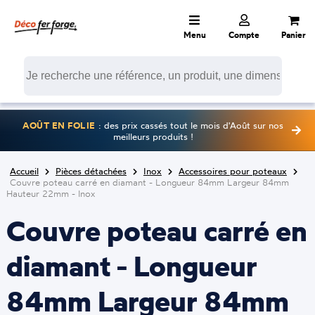
Menu
Compte
Panier
AOÛT EN FOLIE
: des prix cassés tout le mois d'Août sur nos
meilleurs produits !
Accueil
Pièces détachées
Inox
Accessoires pour poteaux
Couvre poteau carré en diamant - Longueur 84mm Largeur 84mm
Hauteur 22mm - Inox
Couvre poteau carré en
diamant - Longueur
84mm Largeur 84mm