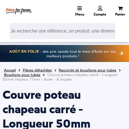
Menu
Compte
Panier
AOÛT EN FOLIE
: des prix cassés tout le mois d'Août sur nos
meilleurs produits !
Accueil
Pièces détachées
Raccords et bouchons pour tubes
Bouchons pour tubes
Couvre poteau chapeau carré - Longueur
50mm Hauteur 17mm - Acier - À souder
Couvre poteau
chapeau carré -
Longueur 50mm