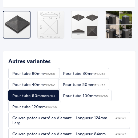
Autres variantes
Pour tube 80mm
Pour tube 30mm
#19260
#19261
Pour tube 40mm
Pour tube 50mm
#19262
#19263
Pour tube 60mm
Pour tube 100mm
#19264
#19265
Pour tube 120mm
#19266
Couvre poteau carré en diamant - Longueur 124mm
#19572
Larg…
Couvre poteau carré en diamant - Longueur 84mm
#19573