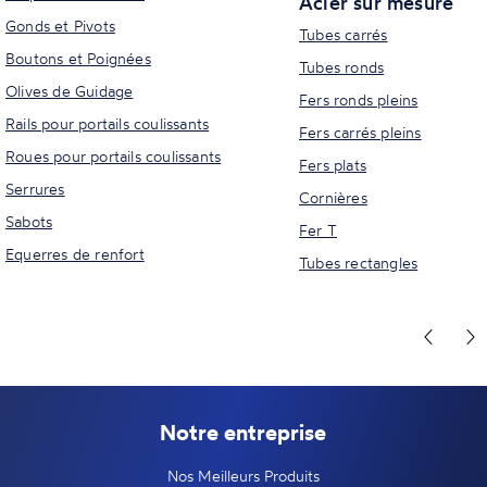
Acier sur mesure
Gonds et Pivots
Tubes carrés
Boutons et Poignées
Tubes ronds
Olives de Guidage
Fers ronds pleins
Rails pour portails coulissants
Fers carrés pleins
Roues pour portails coulissants
Fers plats
Serrures
Cornières
Sabots
Fer T
Equerres de renfort
Tubes rectangles
Notre entreprise
Nos Meilleurs Produits