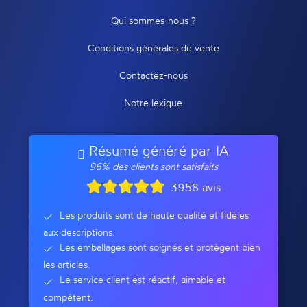
Qui sommes-nous ?
Conditions générales de vente
Contactez-nous
Notre lexique
Résumé généré par IA
96% des clients sont satisfaits
3958 avis
Les produits sont de haute qualité et fidèles
aux descriptions.
Les emballages sont soignés et protègent bien
les articles.
Le service client est réactif, aimable et
compétent.