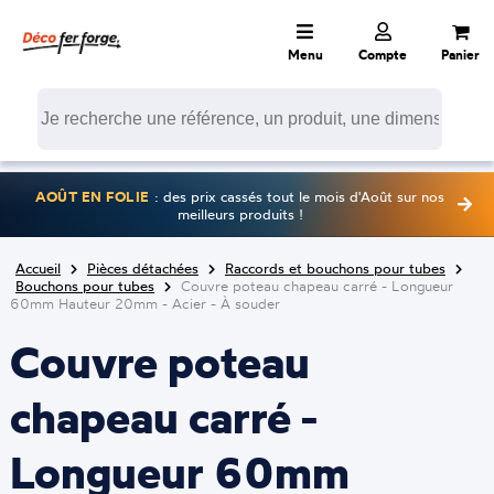
Menu
Compte
Panier
AOÛT EN FOLIE
: des prix cassés tout le mois d'Août sur nos
meilleurs produits !
Accueil
Pièces détachées
Raccords et bouchons pour tubes
Bouchons pour tubes
Couvre poteau chapeau carré - Longueur
60mm Hauteur 20mm - Acier - À souder
Couvre poteau
chapeau carré -
Longueur 60mm