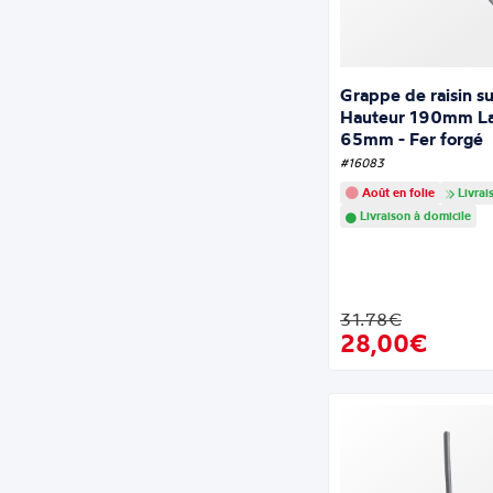
Grappe de raisin sur
Hauteur 190mm La
65mm - Fer forgé
#16083
Août en folie
Livrai
Livraison à domicile
31.78€
28,00€