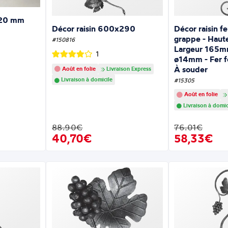
120 mm
Décor raisin 600x290
Décor raisin fe
grappe - Hau
#150816
Largeur 165
1
ø14mm - Fer fo
À souder
Août en folie
Livraison Express
Livraison à domicile
#15305
Août en folie
Livraison à domic
88.90€
76.01€
40,70€
58,33€