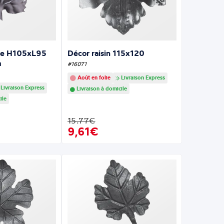
gne H105xL95
Décor raisin 115x120
m
#16071
Août en folie
Livraison Express
Livraison Express
Livraison à domicile
ile
15.77€
9,61€