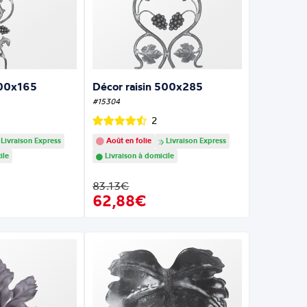
800x165
Décor raisin 500x285
#15304
2
Livraison Express
Août en folie
Livraison Express
ile
Livraison à domicile
83.13€
62,88€