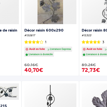
Décor raisin 600x290
 de raisin
Décor raisin 
#150817
#15303
1
3
Août en folie
Livraison Express
Août en folie
Livraison à domicile
Livraison à domic
60.16€
89.24€
40,70€
72,73€
x215