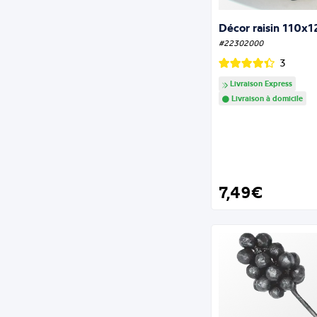
Décor raisin 110x
#22302000
3
Livraison Express
Livraison à domicile
7,49€