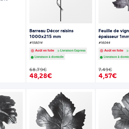
Barreau Décor raisins
Feuille de vi
1000x215 mm
épaisseur 1m
#158014
#16044
Août en folie
Livraison Express
Août en folie
Livraison à domicile
Livraison à domic
68.79€
7.49€
48,28€
4,57€