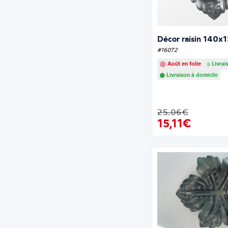
Décor raisin 140x
#16072
Août en folie
Livrai
Livraison à domicile
25.06€
15,11€