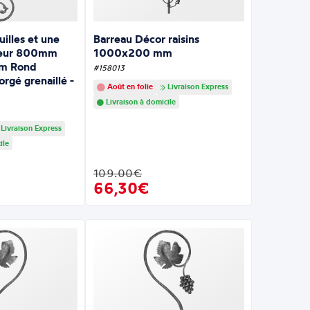
uilles et une
Barreau Décor raisins
teur 800mm
1000x200 mm
mm Rond
#158013
rgé grenaillé -
Août en folie
Livraison Express
Livraison à domicile
Livraison Express
ile
109.00€
66,30€