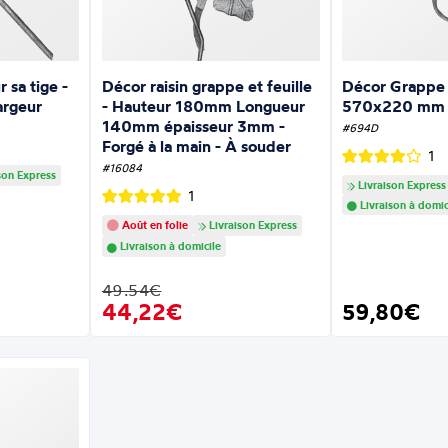
Décor Grappe 
 sa tige -
Décor raisin grappe et feuille
570x220 mm
rgeur
- Hauteur 180mm Longueur
140mm épaisseur 3mm -
#694D
Forgé à la main - À souder
1
#16084
son Express
Livraison Express
1
Livraison à domic
Août en folie
Livraison Express
Livraison à domicile
49.54€
44,22€
59,80€