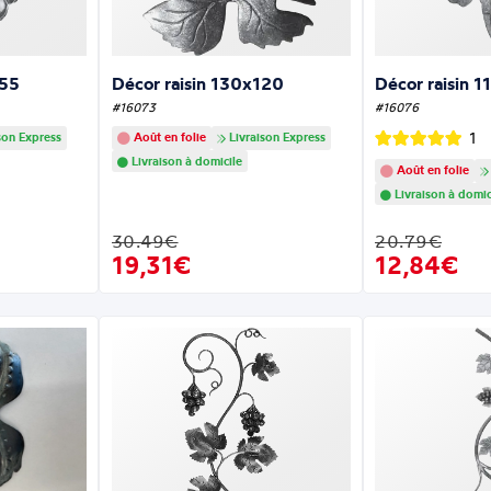
155
Décor raisin 130x120
Décor raisin 
#16073
#16076
1
son Express
Août en folie
Livraison Express
Livraison à domicile
Août en folie
Livraison à domic
30.49€
20.79€
19,31€
12,84€