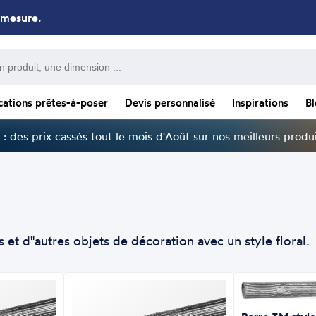
 mesure.
cations prêtes-à-poser
Devis personnalisé
Inspirations
B
: des prix cassés tout le mois d'Août sur nos meilleurs produi
t d''autres objets de décoration avec un style floral.