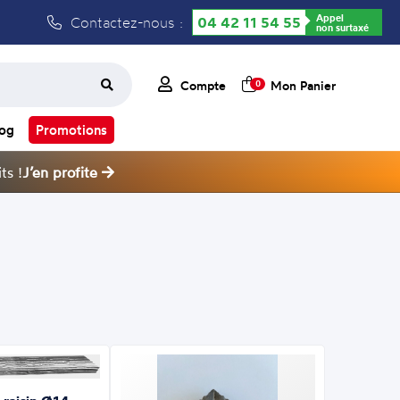
Appel
Contactez-nous :
04 42 11 54 55
non surtaxé
Compte
Mon Panier
0
log
Promotions
ts !
J’en profite