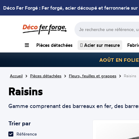
Déco Fer Forgé : Fer forgé, acier découpé et ferronnerie sur
Pièces détachées
Acier sur mesure
Fabri
AOÛT EN FOLIE
Accueil
Pièces détachées
Fleurs, feuilles et grappes
Raisins
Raisins
Gamme comprenant des barreaux en fer, des barres e
Trier par
Référence