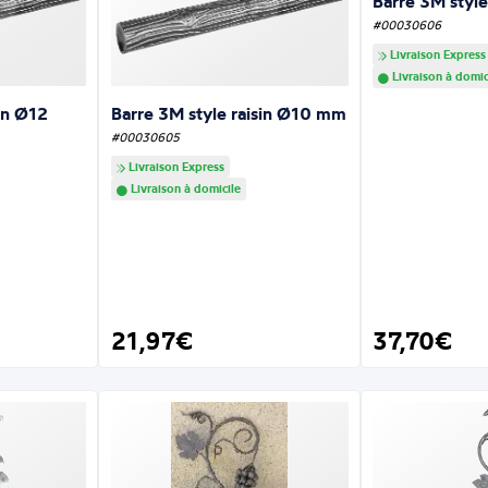
Barre 3M style
#00030606
Livraison Express
Livraison à domic
sin Ø12
Barre 3M style raisin Ø10 mm
#00030605
Livraison Express
Livraison à domicile
21,97€
37,70€