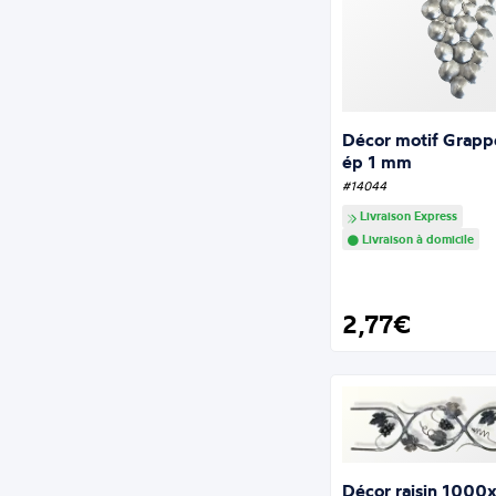
Décor motif Grappe
ép 1 mm
#14044
Livraison Express
Livraison à domicile
2,77€
Décor raisin 1000