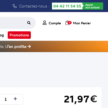
Appel
Contactez-nous :
04 42 11 54 55
non surtaxé
Compte
Mon Panier
0
log
Promotions
ts !
J’en profite
21,97
€