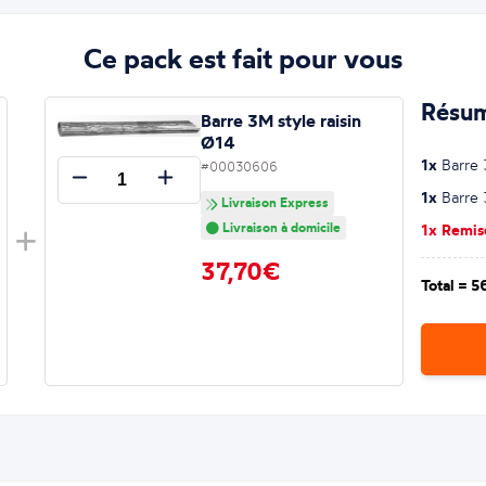
Ce pack est fait pour vous
Résum
Barre 3M style raisin
Ø14
1x
Barre 3
#00030606
1x
Barre 3
Livraison Express
Livraison à domicile
1x Remi
37,70€
Total =
5