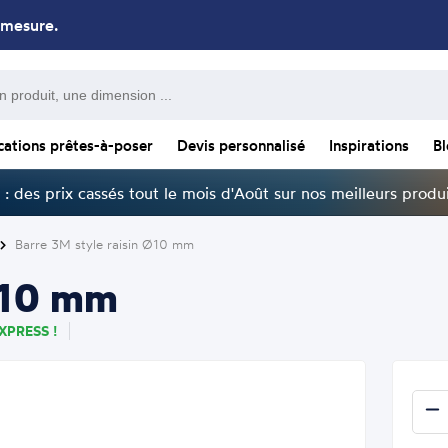
 mesure.
cations prêtes-à-poser
Devis personnalisé
Inspirations
B
: des prix cassés tout le mois d'Août sur nos meilleurs produi
Barre 3M style raisin Ø10 mm
 Ø10 mm
XPRESS !