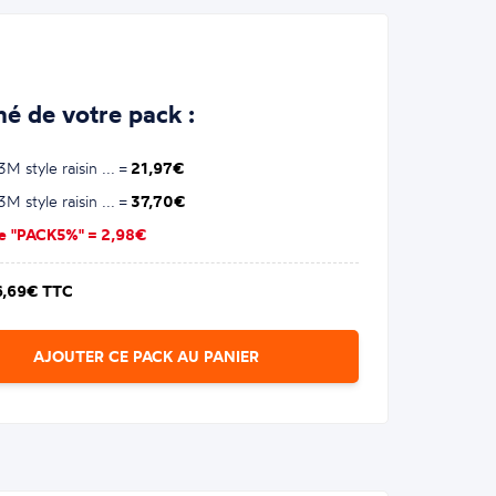
é de votre pack :
M style raisin ... =
21,97€
M style raisin ... =
37,70€
se "PACK5%" =
2,98€
6,69€ TTC
AJOUTER CE PACK AU PANIER