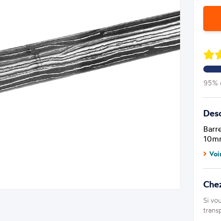
95% d
Desc
Barr
10mm
Voi
Chez
Si vo
trans