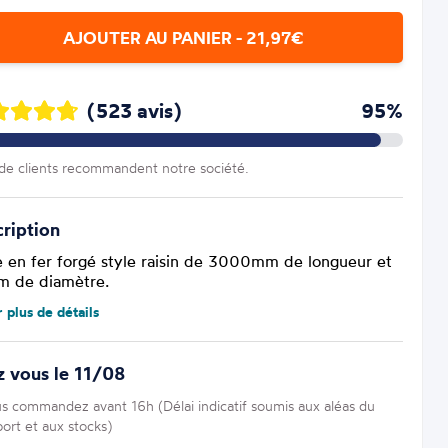
AJOUTER AU PANIER - 21,97€
(523 avis)
95%
e clients recommandent notre société.
ription
e en fer forgé style raisin de 3000mm de longueur et
 de diamètre.
r plus de détails
 vous le 11/08
us commandez avant 16h (Délai indicatif soumis aux aléas du
port et aux stocks)