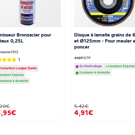
nisseur Bronzacier pour
Disque à lamelle grains de 
taux 0,25L
et Ø125mm - Pour meuler e
poncer
nzacier25CL
#ABR127P
1
En Destockage
Livraison Express
romotion Longue Durée
Livraison à domicile
vraison Express
ivraison à domicile
.90€
5.42€
3,95€
4,91€