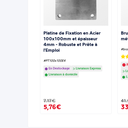
Platine de Fixation en Acier
Bru
100x100mm et épaisseur
mé
4mm - Robuste et Prête à
l'Emploi
#bro
#PT100x100E4
P
En Destockage
Livraison Express
Li
Livraison à domicile
L
7.17€
41
5,76€
3