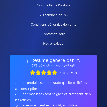
Nos Meilleurs Produits
Qui sommes-nous ?
Conditions générales de vente
Contactez-nous
Notre lexique
Résumé généré par IA
96% des clients sont satisfaits
3962 avis
Les produits sont de haute qualité et fidèles
aux descriptions.
Les emballages sont soignés et protègent bien
les articles.
Le service client est réactif, aimable et