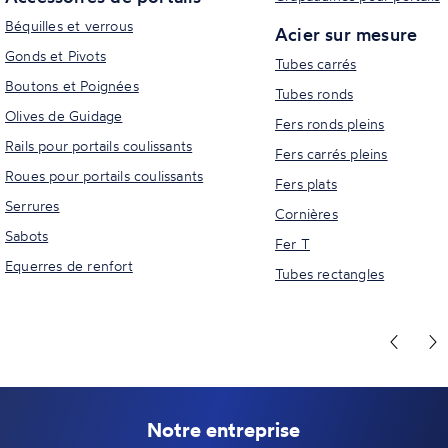
Béquilles et verrous
Acier sur mesure
Gonds et Pivots
Tubes carrés
Boutons et Poignées
Tubes ronds
Olives de Guidage
Fers ronds pleins
Rails pour portails coulissants
Fers carrés pleins
Roues pour portails coulissants
Fers plats
Serrures
Cornières
Sabots
Fer T
Equerres de renfort
Tubes rectangles
Notre entreprise