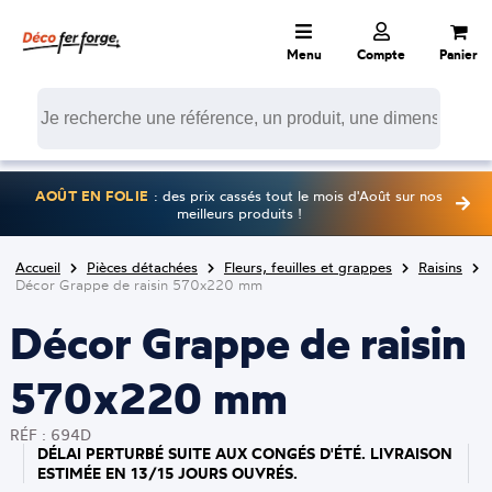
Menu
Compte
Panier
AOÛT EN FOLIE
: des prix cassés tout le mois d'Août sur nos
meilleurs produits !
Accueil
Pièces détachées
Fleurs, feuilles et grappes
Raisins
Décor Grappe de raisin 570x220 mm
Décor Grappe de raisin
570x220 mm
RÉF : 694D
DÉLAI PERTURBÉ SUITE AUX CONGÉS D'ÉTÉ. LIVRAISON
ESTIMÉE EN 13/15 JOURS OUVRÉS.