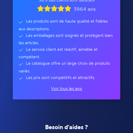
3964 avis
Les produits sont de haute qualité et fidèles
aux descriptions.
Les emballages sont soignés et protègent bien
les articles.
Le service client est réactif, aimable et
compétent.
Le catalogue offre un large choix de produits
variés.
Les prix sont compétitifs et attractifs.
Voir tous les avis
Besoin d'aides ?