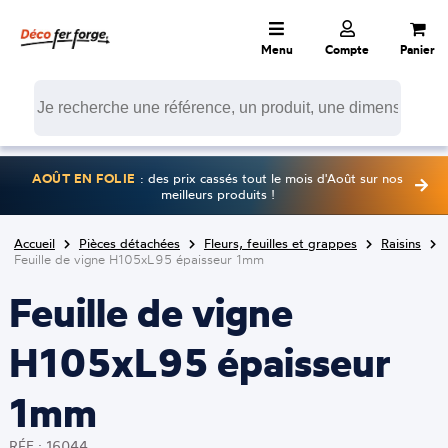
Menu
Compte
Panier
AOÛT EN FOLIE
: des prix cassés tout le mois d'Août sur nos
meilleurs produits !
Accueil
Pièces détachées
Fleurs, feuilles et grappes
Raisins
Feuille de vigne H105xL95 épaisseur 1mm
Feuille de vigne
H105xL95 épaisseur
1mm
RÉF : 16044