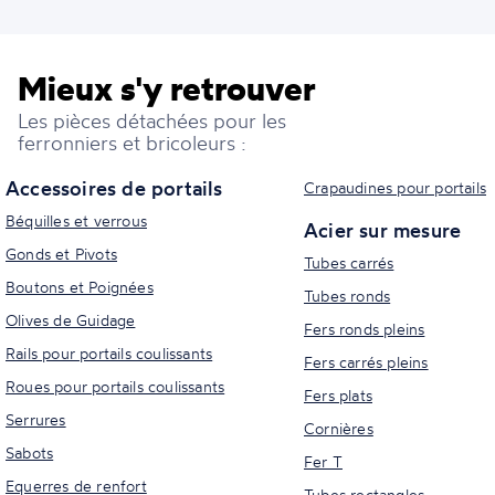
Mieux s'y retrouver
Les pièces détachées pour les
ferronniers et bricoleurs :
Accessoires de portails
Crapaudines pour portails
Béquilles et verrous
Acier sur mesure
Gonds et Pivots
Tubes carrés
Boutons et Poignées
Tubes ronds
Olives de Guidage
Fers ronds pleins
Rails pour portails coulissants
Fers carrés pleins
Roues pour portails coulissants
Fers plats
Serrures
Cornières
Sabots
Fer T
Equerres de renfort
Tubes rectangles