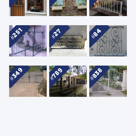
251
84
27
349
789
838