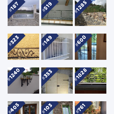
1285
187
519
600
323
149
1240
1028
353
405
103
761