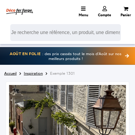
Menu
Compte
Panier
AOÛT EN FOLIE
: des prix cassés tout le mois d'Août sur nos
meilleurs produits !
Accueil
Inspiration
Exemple 1301