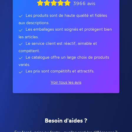
3966 avis
Les produits sont de haute qualité et fidèles
aux descriptions.
Les emballages sont soignés et protègent bien
les articles.
Le service client est réactif, aimable et
compétent.
Le catalogue offre un large choix de produits
variés.
Les prix sont compétitifs et attractifs.
Voir tous les avis
Besoin d'aides ?