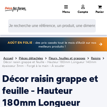
Menu
Compte
Panier
AOÛT EN FOLIE
: des prix cassés tout le mois d'Août sur nos
meilleurs produits !
Accueil
Pièces détachées
Fleurs, feuilles et grappes
Raisins
Décor raisin grappe et feuille - Hauteur 180mm Longueur 140mm
épaisseur 3mm - Forgé à la main - À souder
Décor raisin grappe et
feuille - Hauteur
180mm Longueur