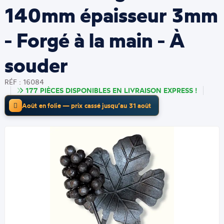
140mm épaisseur 3mm
- Forgé à la main - À
souder
RÉF : 16084
177 PIÈCES DISPONIBLES EN LIVRAISON EXPRESS !
Août en folie — prix cassé jusqu’au 31 août