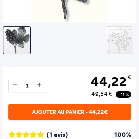
44,22
€
49,54
€
- 11 %
AJOUTER AU PANIER - 44,22€
(1 avis)
100%