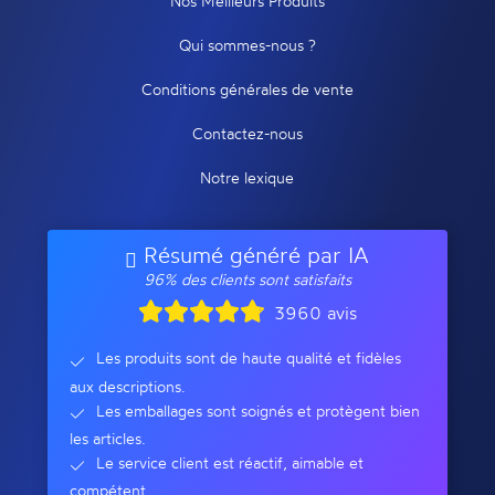
Nos Meilleurs Produits
Qui sommes-nous ?
Conditions générales de vente
Contactez-nous
Notre lexique
Résumé généré par IA
96% des clients sont satisfaits
3960 avis
Les produits sont de haute qualité et fidèles
aux descriptions.
Les emballages sont soignés et protègent bien
les articles.
Le service client est réactif, aimable et
compétent.