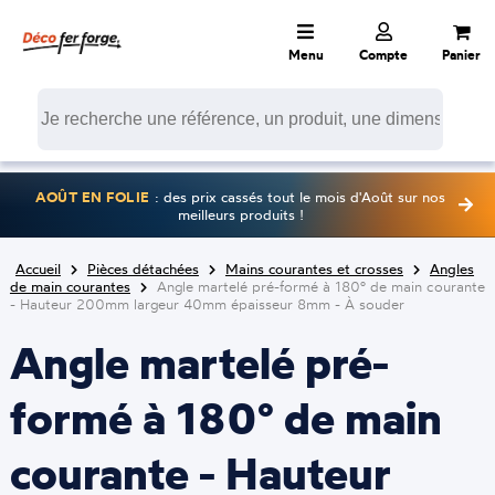
Menu
Compte
Panier
AOÛT EN FOLIE
: des prix cassés tout le mois d'Août sur nos
meilleurs produits !
Accueil
Pièces détachées
Mains courantes et crosses
Angles
de main courantes
Angle martelé pré-formé à 180° de main courante
- Hauteur 200mm largeur 40mm épaisseur 8mm - À souder
Angle martelé pré-
formé à 180° de main
courante - Hauteur