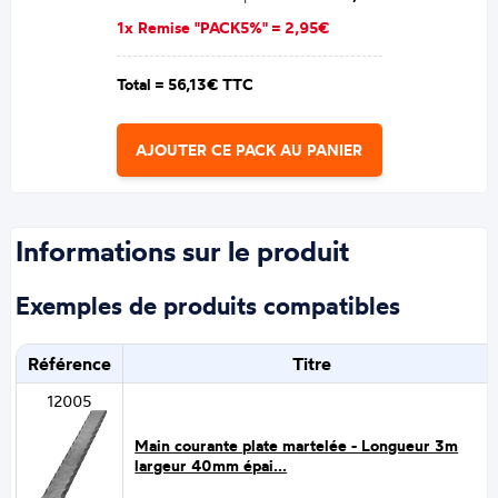
1x Remise "PACK5%" =
2,95€
Total =
56,13€ TTC
AJOUTER CE PACK AU PANIER
Informations sur le produit
Exemples de produits compatibles
Référence
Titre
12005
Main courante plate martelée - Longueur 3m
largeur 40mm épai...