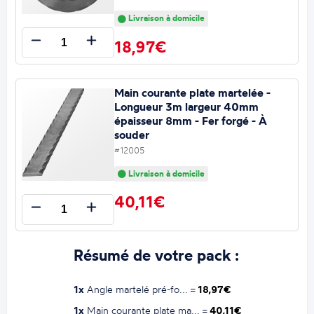
Livraison à domicile
18,97€
Main courante plate martelée -
Longueur 3m largeur 40mm
épaisseur 8mm - Fer forgé - À
souder
#12005
Livraison à domicile
40,11€
Résumé de votre pack :
1x
Angle martelé pré-fo... =
18,97€
1x
Main courante plate ma... =
40,11€