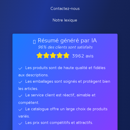
Contactez-nous
Notre lexique
Résumé généré par IA
96% des clients sont satisfaits
3962 avis
Les produits sont de haute qualité et fidèles
aux descriptions.
Les emballages sont soignés et protègent bien
les articles.
Le service client est réactif, aimable et
compétent.
Le catalogue offre un large choix de produits
variés.
Les prix sont compétitifs et attractifs.