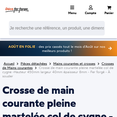
Menu
Compte
Panier
AOÛT EN FOLIE
: des prix cassés tout le mois d'Août sur nos
meilleurs produits !
Accueil
Pièces détachées
Mains courantes et crosses
Crosses
de Mains courantes
Crosse de main courante pleine martelée col de
cygne -Hauteur 450mm largeur 40mm épaisseur 8mm - Fer forgé - À
souder
Crosse de main
courante pleine
martelée col de cygne -