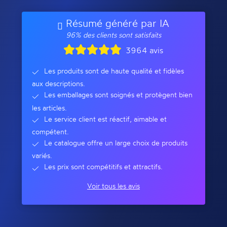
Résumé généré par IA
96% des clients sont satisfaits
3964 avis
Les produits sont de haute qualité et fidèles
aux descriptions.
Les emballages sont soignés et protègent bien
les articles.
Le service client est réactif, aimable et
compétent.
Le catalogue offre un large choix de produits
variés.
Les prix sont compétitifs et attractifs.
Voir tous les avis