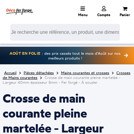
Menu
Compte
Panier
AOÛT EN FOLIE
: des prix cassés tout le mois d'Août sur nos
meilleurs produits !
Accueil
Pièces détachées
Mains courantes et crosses
Crosses
de Mains courantes
Crosse de main courante pleine martelée -
Largeur 40mm épaisseur 8mm - Fer forgé - À souder
Crosse de main
courante pleine
martelée - Largeur