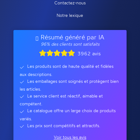
Contactez-nous
Notre lexique
Résumé généré par IA
96% des clients sont satisfaits
3962 avis
Les produits sont de haute qualité et fidèles
aux descriptions.
Les emballages sont soignés et protègent bien
les articles.
Le service client est réactif, aimable et
compétent.
Le catalogue offre un large choix de produits
variés.
Les prix sont compétitifs et attractifs.
Voir tous les avis