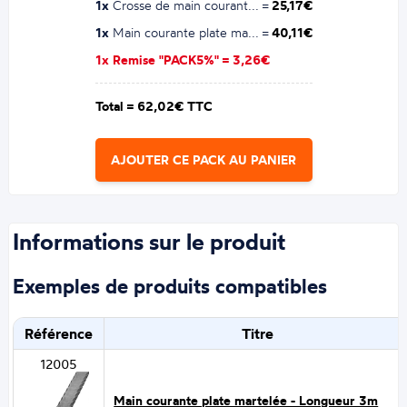
1x
Crosse de main courant... =
25,17€
1x
Main courante plate ma... =
40,11€
1x Remise "PACK5%" =
3,26€
Total =
62,02€ TTC
AJOUTER CE PACK AU PANIER
Informations sur le produit
Exemples de produits compatibles
Référence
Titre
12005
Main courante plate martelée - Longueur 3m