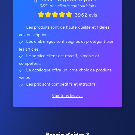
96% des clients sont satisfaits
3962 avis
Les produits sont de haute qualité et fidèles
aux descriptions.
Les emballages sont soignés et protègent bien
les articles.
Le service client est réactif, aimable et
compétent.
Le catalogue offre un large choix de produits
variés.
Les prix sont compétitifs et attractifs.
Voir tous les avis
Besoin d'aides ?