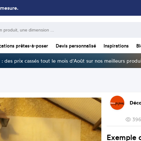
 mesure.
cations prêtes-à-poser
Devis personnalisé
Inspirations
B
: des prix cassés tout le mois d'Août sur nos meilleurs produi
Déco
396
Exemple d