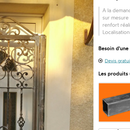
A la demand
sur mesure 
renfort réa
Localisatio
Besoin d'une 
Devis gratu
Les produits u