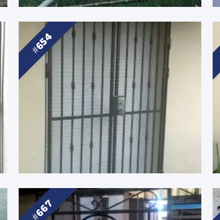
654
667