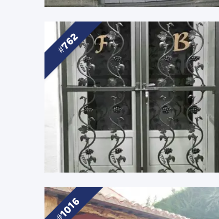
762
1016