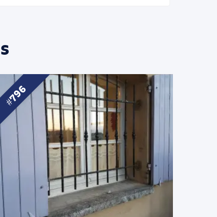
s
796