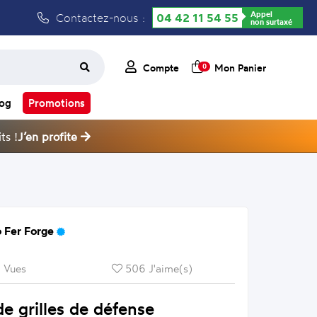
Appel
Contactez-nous :
04 42 11 54 55
non surtaxé
Compte
Mon Panier
0
log
Promotions
ts !
J’en profite
 Fer Forge
 Vues
506 J'aime(s)
e grilles de défense