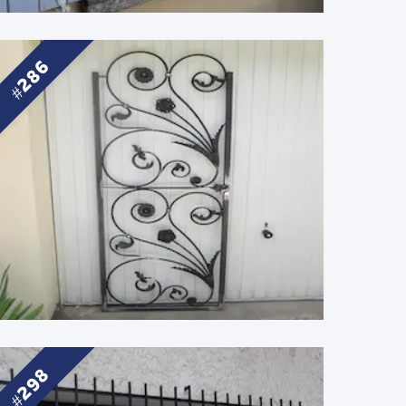
286
298