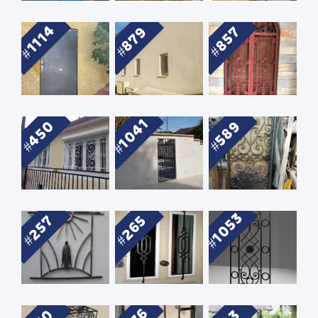
1114
879
857
1041
450
589
1053
257
265