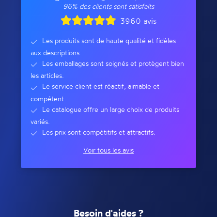
96% des clients sont satisfaits
3960 avis
Les produits sont de haute qualité et fidèles
aux descriptions.
Les emballages sont soignés et protègent bien
les articles.
Le service client est réactif, aimable et
compétent.
Le catalogue offre un large choix de produits
variés.
Les prix sont compétitifs et attractifs.
Voir tous les avis
Besoin d'aides ?