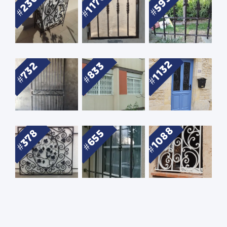
1176
230
593
1132
732
833
1088
378
655