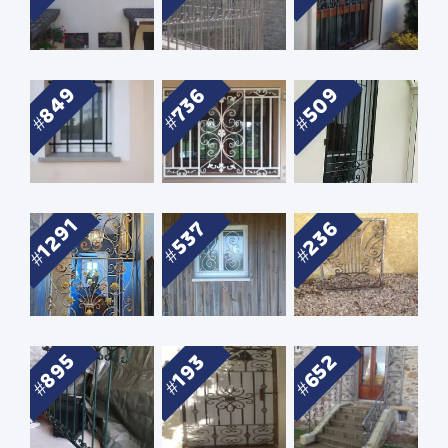
849
509
736
1291
236
537
895
652
193