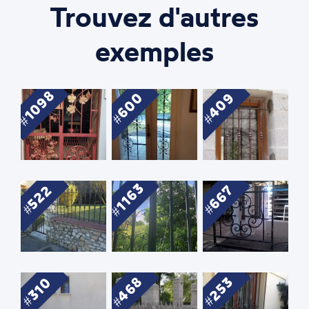
Trouvez d'autres
exemples
1098
600
409
1163
522
667
468
253
310