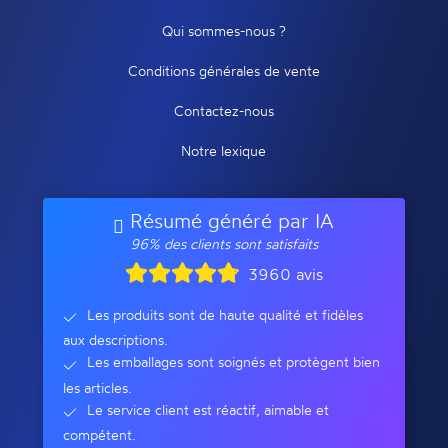
Qui sommes-nous ?
Conditions générales de vente
Contactez-nous
Notre lexique
Résumé généré par IA
96% des clients sont satisfaits
3960 avis
Les produits sont de haute qualité et fidèles
aux descriptions.
Les emballages sont soignés et protègent bien
les articles.
Le service client est réactif, aimable et
compétent.