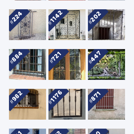
1142
202
224
884
447
721
1176
982
871