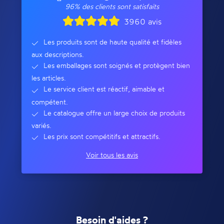
96% des clients sont satisfaits
3960 avis
Les produits sont de haute qualité et fidèles
aux descriptions.
Les emballages sont soignés et protègent bien
les articles.
Le service client est réactif, aimable et
compétent.
Le catalogue offre un large choix de produits
variés.
Les prix sont compétitifs et attractifs.
Voir tous les avis
Besoin d'aides ?