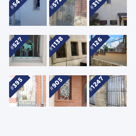
572
541
310
1138
527
126
1247
905
395