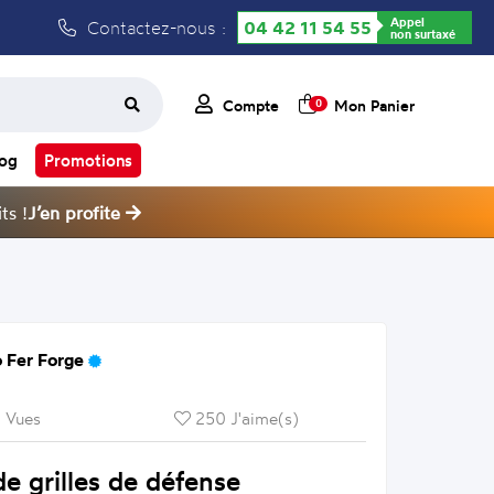
Appel
Contactez-nous :
04 42 11 54 55
non surtaxé
Compte
Mon Panier
0
log
Promotions
ts !
J’en profite
 Fer Forge
 Vues
250 J'aime(s)
e grilles de défense