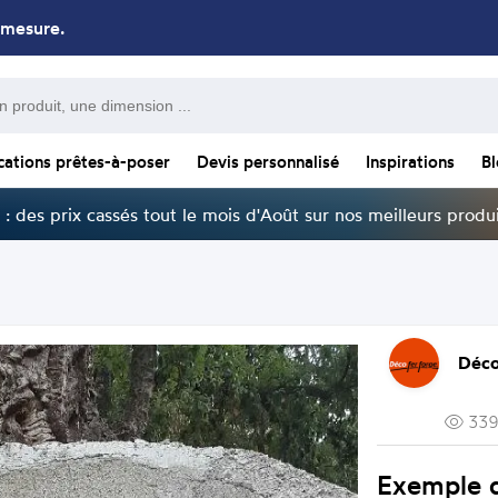
 mesure.
cations prêtes-à-poser
Devis personnalisé
Inspirations
B
: des prix cassés tout le mois d'Août sur nos meilleurs produi
Déco
339
Exemple d