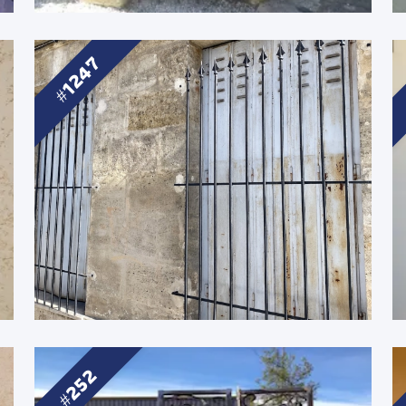
1247
252