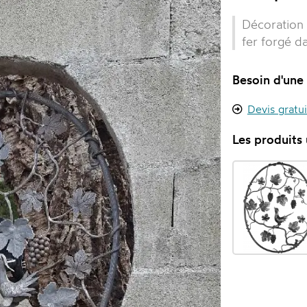
Décoration 
fer forgé d
Besoin d'une 
Devis gratu
Les produits u