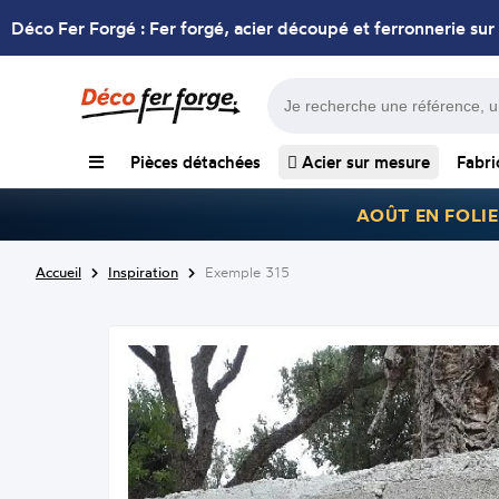
Déco Fer Forgé : Fer forgé, acier découpé et ferronnerie sur
Pièces détachées
Acier sur mesure
Fabri
AOÛT EN FOLIE
Accueil
Inspiration
Exemple 315