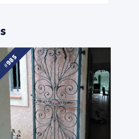
s
985