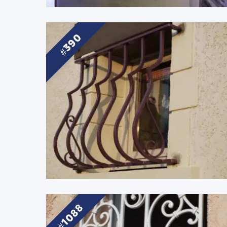
390
1088