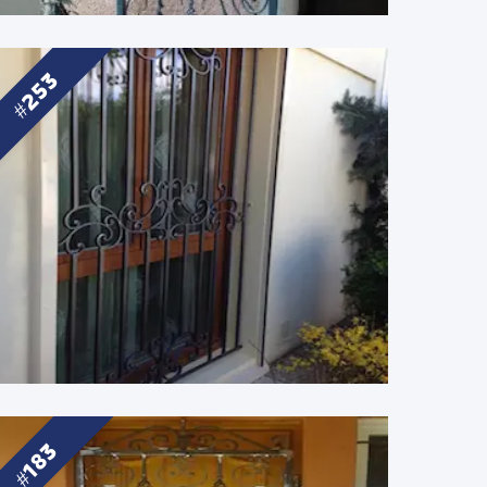
253
183