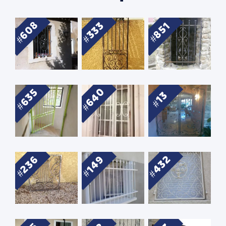
608
333
851
640
635
13
432
236
149