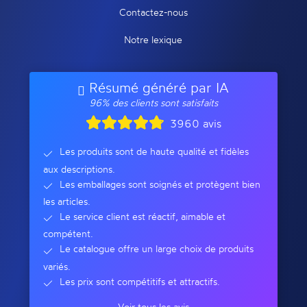
Contactez-nous
Notre lexique
Résumé généré par IA
96% des clients sont satisfaits
3960 avis
Les produits sont de haute qualité et fidèles
aux descriptions.
Les emballages sont soignés et protègent bien
les articles.
Le service client est réactif, aimable et
compétent.
Le catalogue offre un large choix de produits
variés.
Les prix sont compétitifs et attractifs.
Voir tous les avis