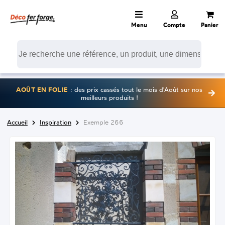
Menu
Compte
Panier
AOÛT EN FOLIE
: des prix cassés tout le mois d'Août sur nos
meilleurs produits !
Accueil
Inspiration
Exemple 266