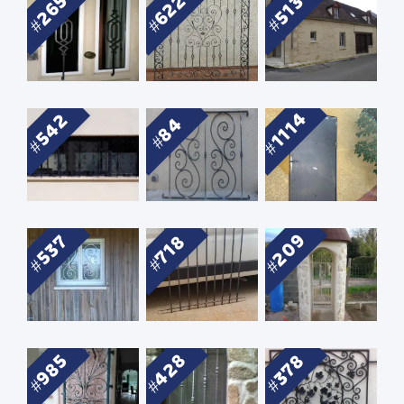
622
265
513
1114
542
84
209
537
718
428
985
378