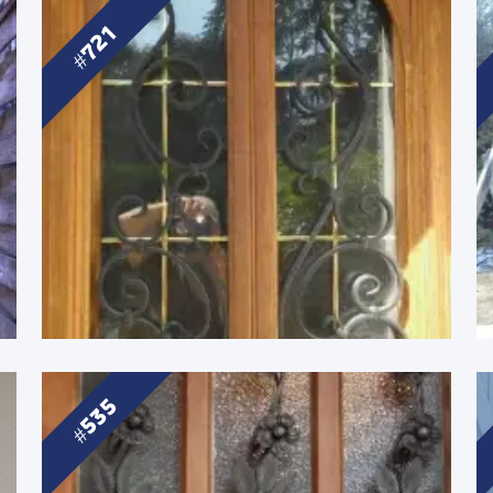
721
535