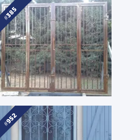
385
952