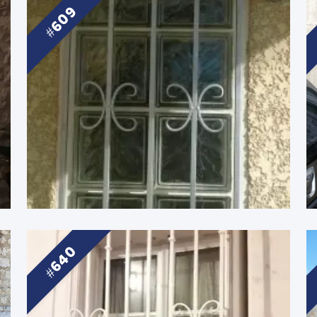
609
640