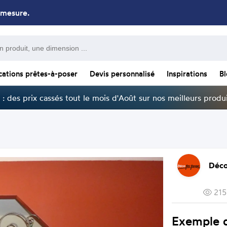
 mesure.
cations prêtes-à-poser
Devis personnalisé
Inspirations
B
: des prix cassés tout le mois d'Août sur nos meilleurs produi
Déco
215
Exemple d