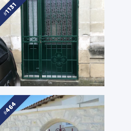
1131
464