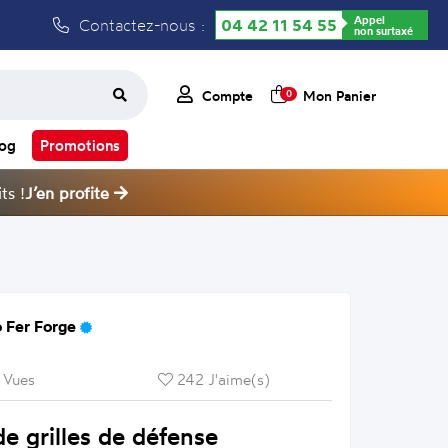
Appel
Contactez-nous :
04 42 11 54 55
non surtaxé
Compte
Mon Panier
0
log
Promotions
ts !
J’en profite
 Fer Forge
 Vues
242 J'aime(s)
e grilles de défense