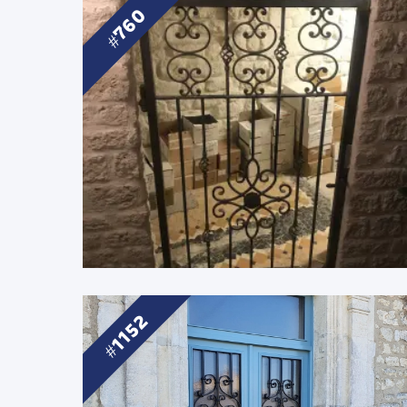
760
1152