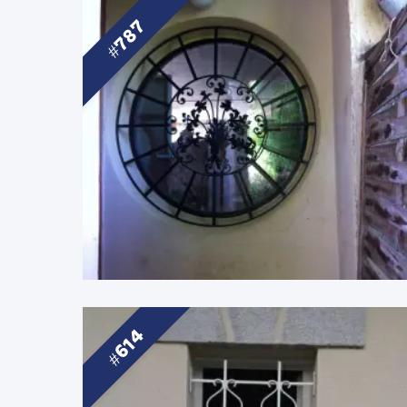
787
614