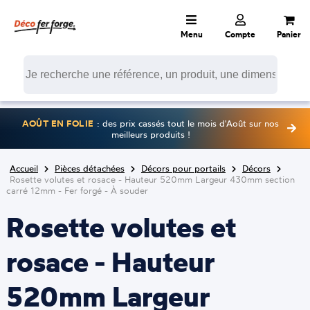
Menu
Compte
Panier
AOÛT EN FOLIE
: des prix cassés tout le mois d'Août sur nos
meilleurs produits !
Accueil
Pièces détachées
Décors pour portails
Décors
Rosette volutes et rosace - Hauteur 520mm Largeur 430mm section
carré 12mm - Fer forgé - À souder
Rosette volutes et
rosace - Hauteur
520mm Largeur