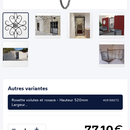
Autres variantes
Rosette volutes et rosace - Hauteur 520mm
#06188072
Largeur…
77,10
€