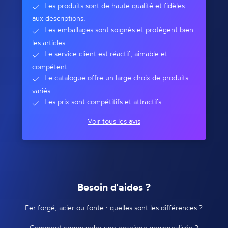
Les produits sont de haute qualité et fidèles
aux descriptions.
Les emballages sont soignés et protègent bien
les articles.
Le service client est réactif, aimable et
compétent.
Le catalogue offre un large choix de produits
variés.
Les prix sont compétitifs et attractifs.
Voir tous les avis
Besoin d'aides ?
Fer forgé, acier ou fonte : quelles sont les différences ?
Comment commander une enseigne personnalisée ?