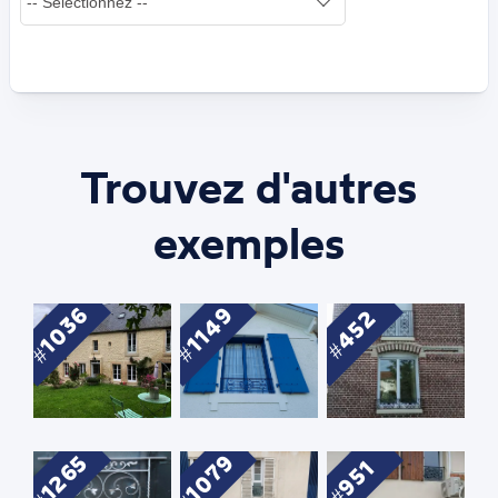
Trouvez d'autres
exemples
1036
1149
452
1079
1265
951