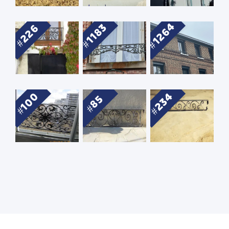
1264
1183
226
234
100
85