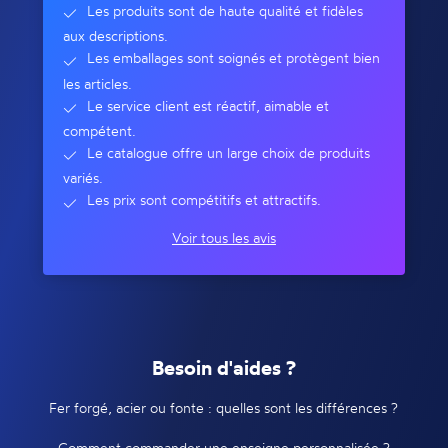
Les produits sont de haute qualité et fidèles
aux descriptions.
Les emballages sont soignés et protègent bien
les articles.
Le service client est réactif, aimable et
compétent.
Le catalogue offre un large choix de produits
variés.
Les prix sont compétitifs et attractifs.
Voir tous les avis
Besoin d'aides ?
Fer forgé, acier ou fonte : quelles sont les différences ?
Comment commander une enseigne personnalisée ?