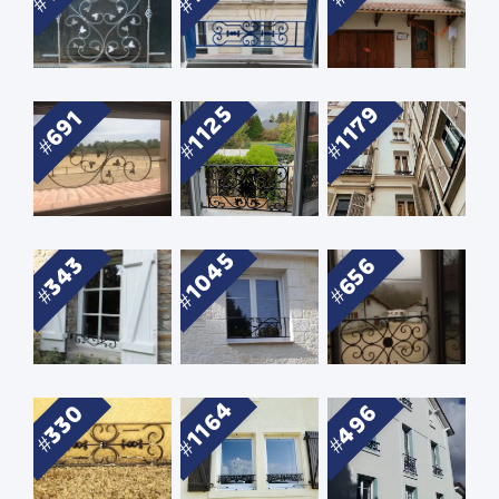
1125
1179
691
1045
343
656
1164
496
330