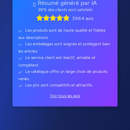
Résumé généré par IA
96% des clients sont satisfaits
3964 avis
Les produits sont de haute qualité et fidèles
aux descriptions.
Les emballages sont soignés et protègent bien
les articles.
Le service client est réactif, aimable et
compétent.
Le catalogue offre un large choix de produits
variés.
Les prix sont compétitifs et attractifs.
Voir tous les avis