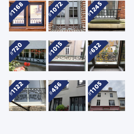
1072
1245
1168
1015
720
632
1122
1105
456