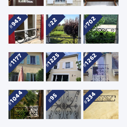
943
702
22
1225
1262
1177
1044
234
95