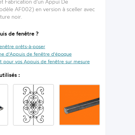
et Fabrication d'un
Appui De
odèle AF002) en version à sceller avec
nture noir.
uis de fenêtre ?
enêtre prêts-à-poser
e d'Appuis de fenêtre d'époque
it pour vos Appuis de fenêtre sur mesure
tilisés :