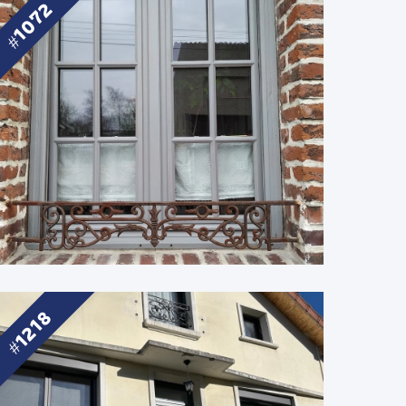
1072
1218