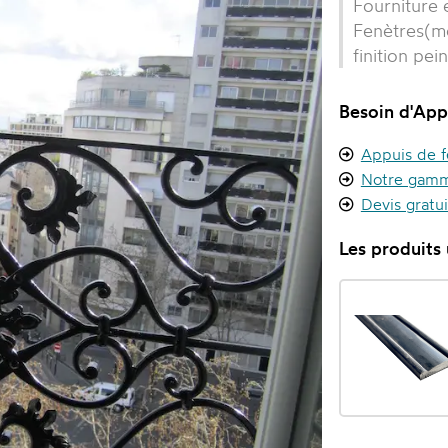
Fourniture 
Fenètres
(m
finition pei
Besoin d'App
Appuis de f
Notre gamm
Devis gratu
Les produits u