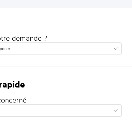
votre demande ?
 rapide
concerné