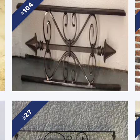
104
27