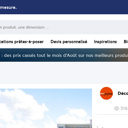
 mesure.
cations prêtes-à-poser
Devis personnalisé
Inspirations
B
: des prix cassés tout le mois d'Août sur nos meilleurs produi
Déco
316