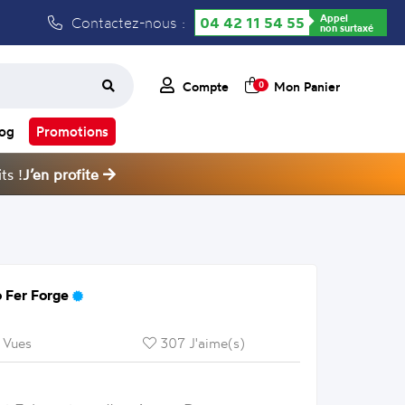
Appel
Contactez-nous :
04 42 11 54 55
non surtaxé
Compte
Mon Panier
0
log
Promotions
ts !
J’en profite
 Fer Forge
 Vues
307 J'aime(s)