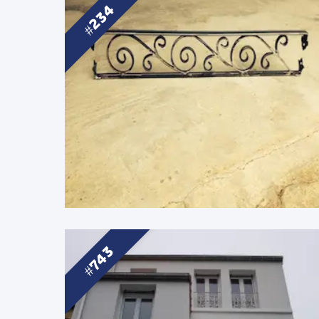
234
743