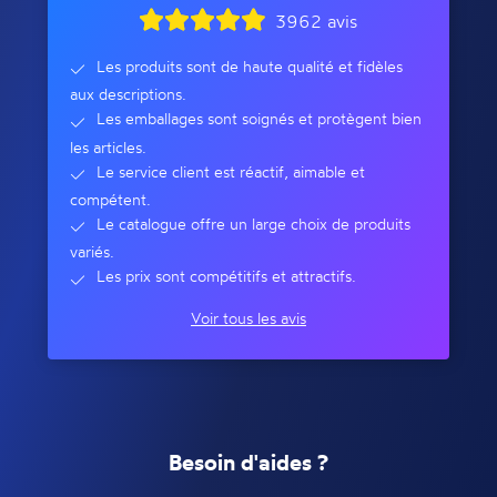
3962 avis
Les produits sont de haute qualité et fidèles
aux descriptions.
Les emballages sont soignés et protègent bien
les articles.
Le service client est réactif, aimable et
compétent.
Le catalogue offre un large choix de produits
variés.
Les prix sont compétitifs et attractifs.
Voir tous les avis
Besoin d'aides ?