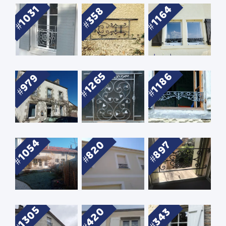
1164
1031
358
1265
1186
979
1054
820
897
1305
420
343