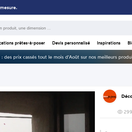
 mesure.
cations prêtes-à-poser
Devis personnalisé
Inspirations
B
: des prix cassés tout le mois d'Août sur nos meilleurs produi
Déco
299