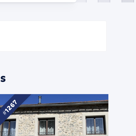
s
1267