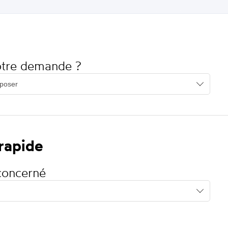
votre demande ?
 rapide
concerné