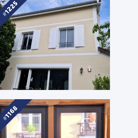
1225
1168