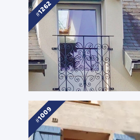
1262
1009