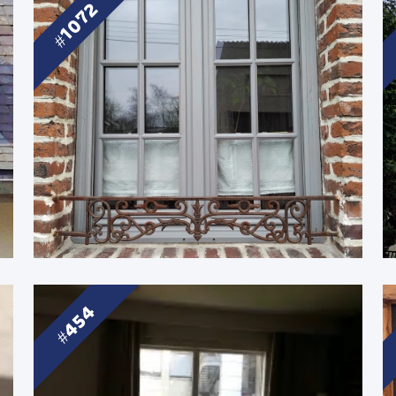
1072
454