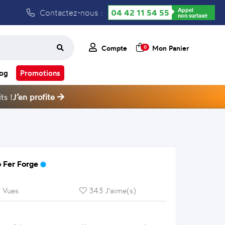
Appel
Contactez-nous :
04 42 11 54 55
non surtaxé
Compte
Mon Panier
0
log
Promotions
ts !
J’en profite
 Fer Forge
 Vues
343 J'aime(s)