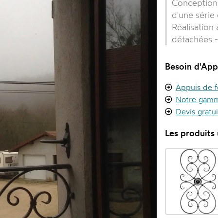
Conception 
d'une série
Réalisation
détachées -
Besoin d'App
Appuis de f
Notre gamm
Devis gratu
Les produits u