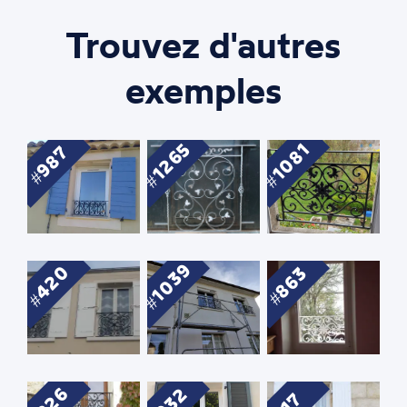
Trouvez d'autres
exemples
1265
1081
987
1039
420
863
226
932
17