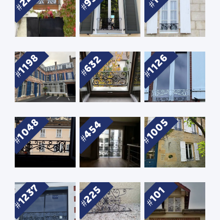
1198
1126
632
1048
1005
454
1237
225
101