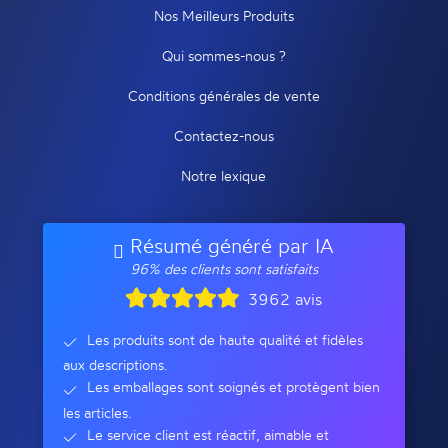
Nos Meilleurs Produits
Qui sommes-nous ?
Conditions générales de vente
Contactez-nous
Notre lexique
Résumé généré par IA
96% des clients sont satisfaits
3962 avis
Les produits sont de haute qualité et fidèles
aux descriptions.
Les emballages sont soignés et protègent bien
les articles.
Le service client est réactif, aimable et