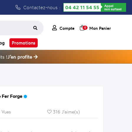
Appel
Contactez-nous :
04 42 11 54 55
non surtaxé
Compte
Mon Panier
0
log
Promotions
ts !
J’en profite
 Fer Forge
 Vues
316 J'aime(s)