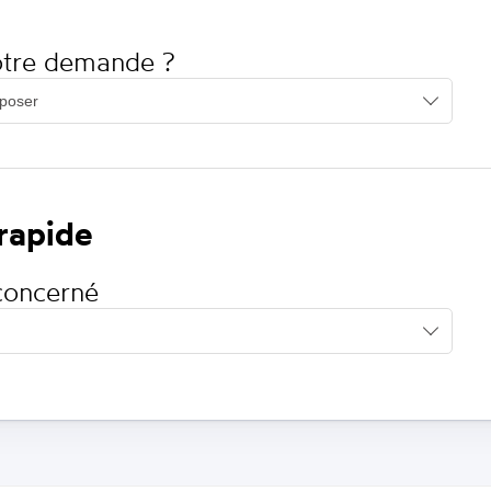
votre demande ?
 rapide
concerné