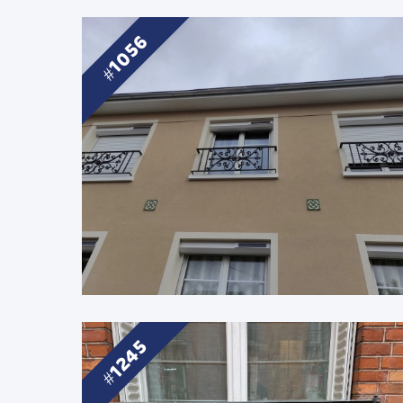
1056
1245