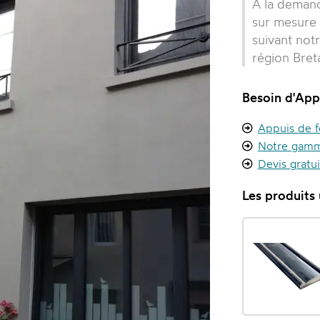
A la demand
sur mesure 
suivant not
région Bre
Besoin d'App
Appuis de f
Notre gamm
Devis gratu
Les produits u