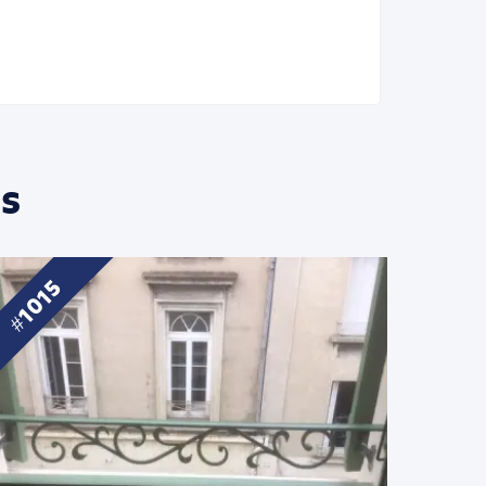
s
1015