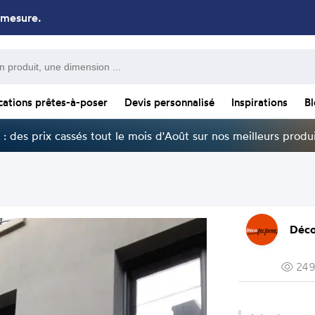
 mesure.
cations prêtes-à-poser
Devis personnalisé
Inspirations
B
: des prix cassés tout le mois d'Août sur nos meilleurs produi
Déco
249