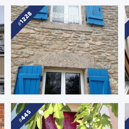
1228
445