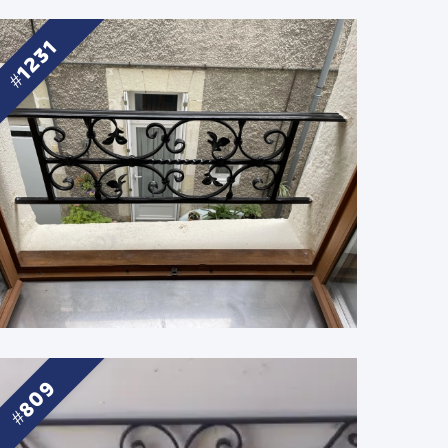
1231
809