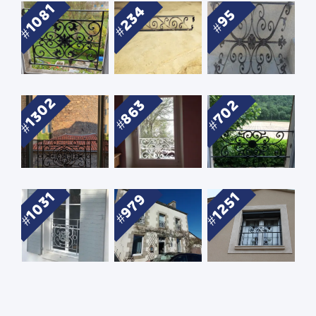
1081
234
95
1302
702
863
1031
1251
979