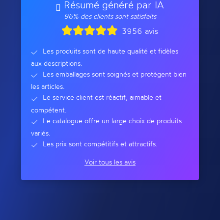
Résumé généré par IA
96% des clients sont satisfaits
3956 avis
Les produits sont de haute qualité et fidèles
aux descriptions.
Les emballages sont soignés et protègent bien
les articles.
Le service client est réactif, aimable et
compétent.
Le catalogue offre un large choix de produits
variés.
Les prix sont compétitifs et attractifs.
Voir tous les avis