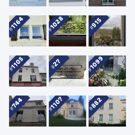
1028
1164
915
1099
1105
27
1107
744
882