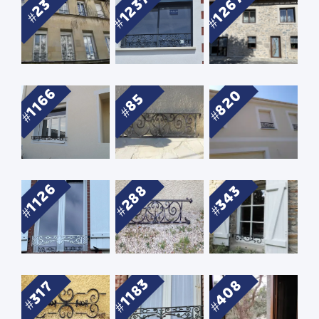
1267
1237
23
1166
820
85
1126
288
343
1183
408
317