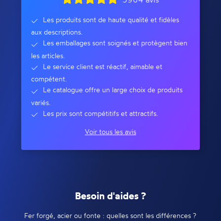
Les produits sont de haute qualité et fidèles
aux descriptions.
Les emballages sont soignés et protègent bien
les articles.
Le service client est réactif, aimable et
compétent.
Le catalogue offre un large choix de produits
variés.
Les prix sont compétitifs et attractifs.
Voir tous les avis
Besoin d'aides ?
Fer forgé, acier ou fonte : quelles sont les différences ?