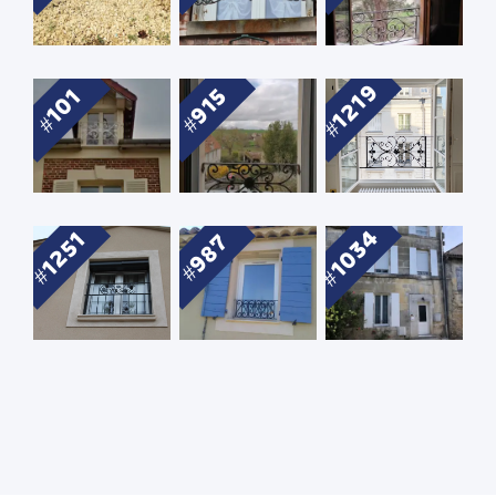
1219
915
101
1034
1251
987